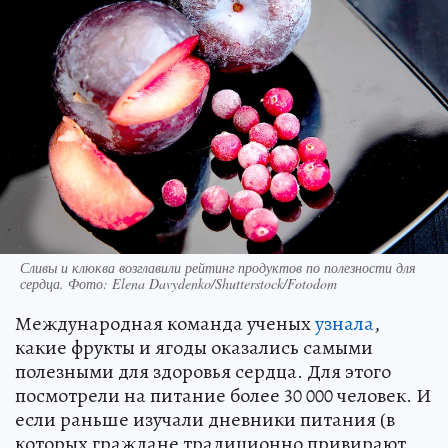
Сливы и клюква возглавили рейтинг продуктов по полезности для
сердца. Фото: Elena Davydenko/Shutterstock/Fotodom
Международная команда ученых
узнала
,
какие фрукты и ягоды оказались самыми
полезными для здоровья сердца. Для этого
посмотрели на питание более 30 000 человек. И
если раньше изучали дневники питания (в
которых граждане традиционно привирают,