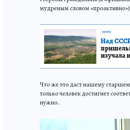
мудреным словом «проактивно»)
НАУКА
Над СССР
пришельце
изучала 
Что же это даст нашему старшем
только человек достигнет соотв
нужно.