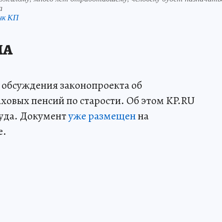
а
нк КП
МА
 обсуждения законопроекта об
ховых пенсий по старости. Об этом KP.RU
уда. Документ
уже размещен
на
е.