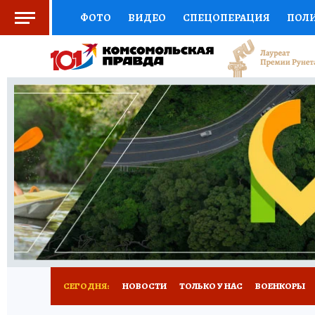
ФОТО
ВИДЕО
СПЕЦОПЕРАЦИЯ
ПОЛ
СОЦПОДДЕРЖКА
НАУКА
СПОРТ
КО
ВЫБОР ЭКСПЕРТОВ
ДОКТОР
ФИНАНС
КНИЖНАЯ ПОЛКА
ПРОГНОЗЫ НА СПОРТ
ПРЕСС-ЦЕНТР
НЕДВИЖИМОСТЬ
ТЕЛЕ
РАДИО КП
РЕКЛАМА
ТЕСТЫ
НОВОЕ 
СЕГОДНЯ:
НОВОСТИ
ТОЛЬКО У НАС
ВОЕНКОРЫ