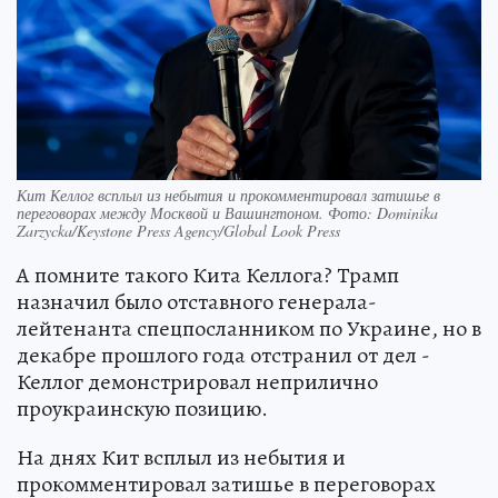
Кит Келлог всплыл из небытия и прокомментировал затишье в
переговорах между Москвой и Вашингтоном. Фото: Dominika
Zarzycka/Keystone Press Agency/Global Look Press
А помните такого Кита Келлога? Трамп
назначил было отставного генерала-
лейтенанта спецпосланником по Украине, но в
декабре прошлого года отстранил от дел -
Келлог демонстрировал неприлично
проукраинскую позицию.
На днях Кит всплыл из небытия и
прокомментировал затишье в переговорах