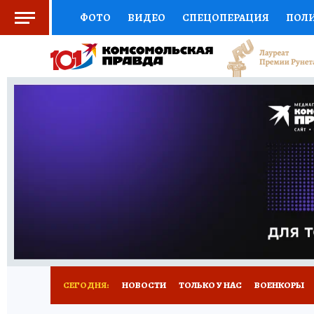
ФОТО
ВИДЕО
СПЕЦОПЕРАЦИЯ
ПОЛ
СОЦПОДДЕРЖКА
НАУКА
СПОРТ
КО
ВЫБОР ЭКСПЕРТОВ
ДОКТОР
ФИНАНС
КНИЖНАЯ ПОЛКА
ПРОГНОЗЫ НА СПОРТ
ПРЕСС-ЦЕНТР
НЕДВИЖИМОСТЬ
ТЕЛЕ
РАДИО КП
РЕКЛАМА
ТЕСТЫ
НОВОЕ 
СЕГОДНЯ:
НОВОСТИ
ТОЛЬКО У НАС
ВОЕНКОРЫ