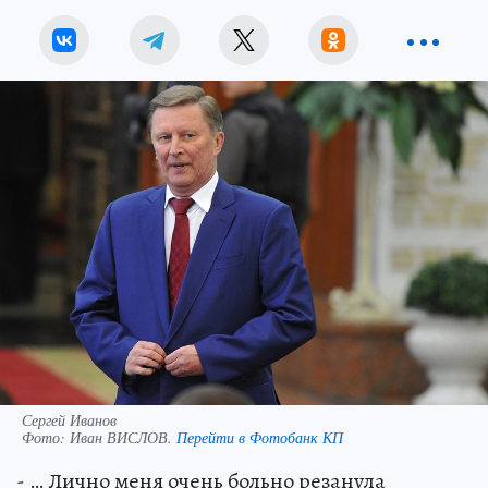
Сергей Иванов
Фото:
Иван ВИСЛОВ.
Перейти в Фотобанк КП
- … Лично меня очень больно резанула