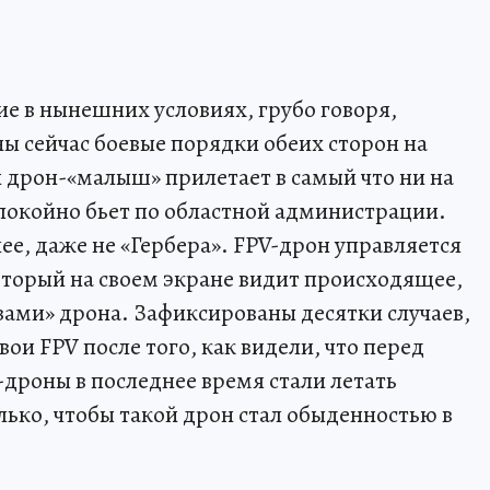
в нынешних условиях, грубо говоря,
 сейчас боевые порядки обеих сторон на
й дрон-«малыш» прилетает в самый что ни на
спокойно бьет по областной администрации.
олее, даже не «Гербера». FPV-дрон управляется
торый на своем экране видит происходящее,
зами» дрона. Зафиксированы десятки случаев,
ои FPV после того, как видели, что перед
-дроны в последнее время стали летать
лько, чтобы такой дрон стал обыденностью в