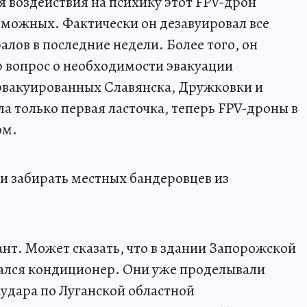
я воздействия на психику этот FPV-дрон
озможных. Фактически он дезавуировал все
алов в последние недели. Более того, он
ю вопрос о необходимости эвакуации
эвакуированных Славянска, Дружковки и
а только первая ласточка, теперь FPV-дроны в
ом.
и забирать местных бандеровцев из
ант. Может сказать, что в здании Запорожской
ался кондиционер. Они уже проделывали
аудара по Луганской областной