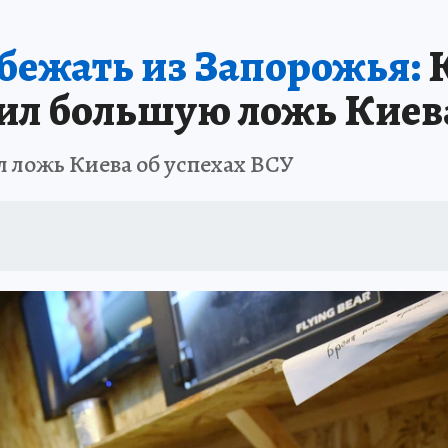
бежать из Запорожья:
К
ил большую ложь Киев
 ложь Киева об успехах ВСУ