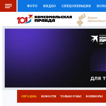
ФОТО
ВИДЕО
СПЕЦОПЕРАЦИЯ
ПОЛ
СОЦПОДДЕРЖКА
НАУКА
СПОРТ
КО
ВЫБОР ЭКСПЕРТОВ
ДОКТОР
ФИНАНС
КНИЖНАЯ ПОЛКА
ПРОГНОЗЫ НА СПОРТ
ПРЕСС-ЦЕНТР
НЕДВИЖИМОСТЬ
ТЕЛЕ
РАДИО КП
РЕКЛАМА
ТЕСТЫ
НОВОЕ 
СЕГОДНЯ:
НОВОСТИ
ТОЛЬКО У НАС
ВОЕНКОРЫ