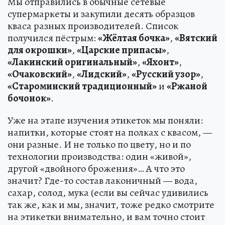
Мы отправились в обычные сетевые
супермаркеты и закупили десять образцов
кваса разных производителей. Список
получился пёстрым:
«Жёлтая бочка»
,
«Вятский
для окрошки»
,
«Царские припасы»
,
«Лакинский оригинальный»
,
«Яхонт»
,
«Очаковский»
,
«Лидский»
,
«Русский узор»
,
«Староминский традиционный»
и
«Ржаной
бочонок»
.
Уже на этапе изучения этикеток мы поняли:
напитки, которые стоят на полках с квасом, —
они разные. И не только по цвету, но и по
технологии производства: один «живой»,
другой «двойного брожения»… А что это
значит? Где-то состав лаконичный — вода,
сахар, солод, мука (если вы сейчас удивились
так же, как и мы, значит, тоже редко смотрите
на этикетки внимательно, и вам точно стоит