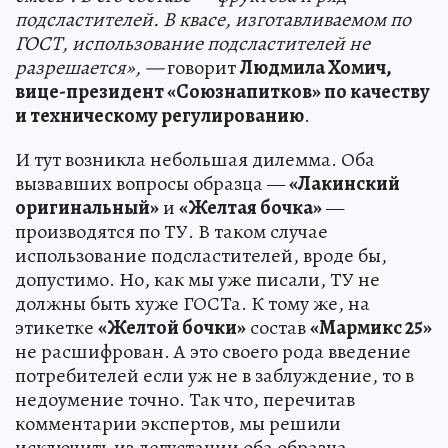
подсластителей. В квасе, изготавливаемом по
ГОСТ, использование подсластителей не
разрешается», —
говорит
Людмила Хомич,
вице-президент «Союзнапитков» по качеству
и техническому регулированию
.
И тут возникла небольшая дилемма. Оба
вызвавших вопросы образца —
«Лакинский
оригинальный»
и
«Желтая бочка»
—
производятся по ТУ. В таком случае
использование подсластителей, вроде бы,
допустимо. Но, как мы уже писали, ТУ не
должны быть хуже ГОСТа. К тому же, на
этикетке
«Желтой бочки»
состав
«Мармикс 25»
не расшифрован. А это своего рода введение
потребителей если уж не в заблуждение, то в
недоумение точно. Так что, перечитав
комментарии экспертов, мы решили
исключить из дегустации оба образца.