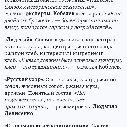
близок к исторической технологии», —
считают
эксперты
.
Кобелев
подтвердил:
«Квас
двойного брожения — более гармоничный по
вкусу, пользуется спросом у потребителей».
«Лидский»
. Состав: вода, сахар, концентрат
квасного сусла, концентрат ржаного солода,
ржаной хлеб. Интересный ингредиент —
хлеб.
«В квасе должны быть зерновые культуры,
хлеб — это традиционно», —
отметил
Кобелев
.
«Русский узор».
Состав: вода, сахар, ржаной
солод, ячменный солод, ржаная мука,
дрожжи. Понятный состав.
«Нет
подсластителей, нет кислот, нет
ароматизаторов», —
резюмировала
Людмила
Денисенко
.
«Староминский традиционный»
. Состав: