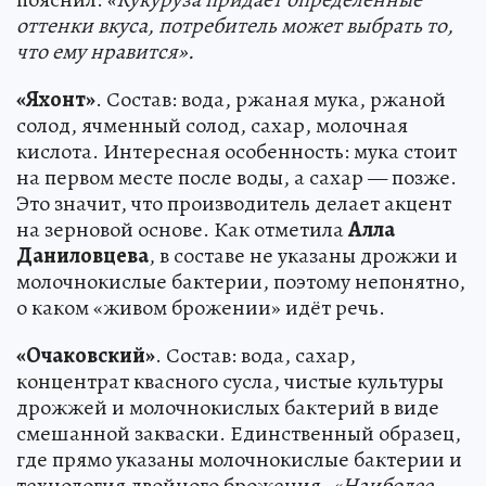
оттенки вкуса, потребитель может выбрать то,
что ему нравится».
«Яхонт»
. Состав: вода, ржаная мука, ржаной
солод, ячменный солод, сахар, молочная
кислота. Интересная особенность: мука стоит
на первом месте после воды, а сахар — позже.
Это значит, что производитель делает акцент
на зерновой основе. Как отметила
Алла
Даниловцева
, в составе не указаны дрожжи и
молочнокислые бактерии, поэтому непонятно,
о каком «живом брожении» идёт речь.
«Очаковский»
. Состав: вода, сахар,
концентрат квасного сусла, чистые культуры
дрожжей и молочнокислых бактерий в виде
смешанной закваски. Единственный образец,
где прямо указаны молочнокислые бактерии и
технология двойного брожения.
«Наиболее