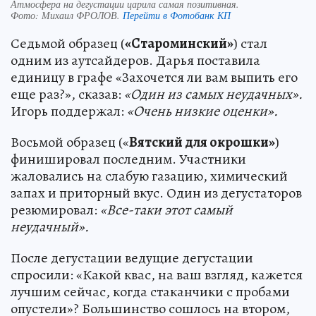
Атмосфера на дегустации царила самая позитивная.
Фото:
Михаил ФРОЛОВ.
Перейти в Фотобанк КП
Седьмой образец (
«Староминский»
) стал
одним из аутсайдеров. Дарья поставила
единицу в графе «Захочется ли вам выпить его
еще раз?», сказав:
«Один из самых неудачных».
Игорь поддержал:
«Очень низкие оценки».
Восьмой образец («
Вятский для окрошки»
)
финишировал последним. Участники
жаловались на слабую газацию, химический
запах и приторный вкус. Один из дегустаторов
резюмировал:
«Все-таки этот самый
неудачный».
После дегустации ведущие дегустации
спросили: «Какой квас, на ваш взгляд, кажется
лучшим сейчас, когда стаканчики с пробами
опустели»? Большинство сошлось на втором,