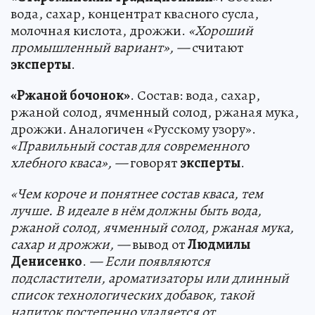
вода, сахар, концентрат квасного сусла,
молочная кислота, дрожжи.
«Хороший
промышленный вариант», —
считают
эксперты
.
«Ржаной бочонок»
. Состав: вода, сахар,
ржаной солод, ячменный солод, ржаная мука,
дрожжи. Аналогичен «Русскому узору».
«Правильный состав для современного
хлебного кваса», —
говорят
эксперты
.
«Чем короче и понятнее состав кваса, тем
лучше. В идеале в нём должны быть вода,
ржаной солод, ячменный солод, ржаная мука,
сахар и дрожжи, —
вывод от
Людмилы
Денисенко
.
— Если появляются
подсластители, ароматизаторы или длинный
список технологических добавок, такой
напиток постепенно удаляется от