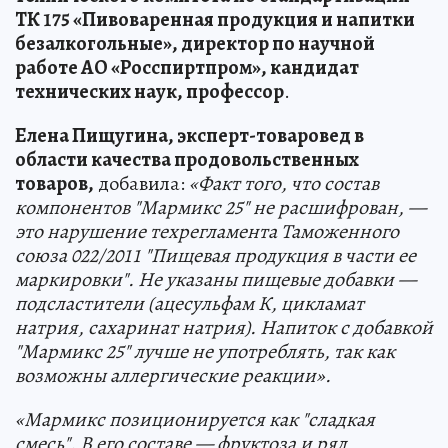
ТК 175 «Пивоваренная продукция и напитки
безалкогольные», директор по научной
работе АО «Росспиртпром», кандидат
технических наук, профессор
.
Елена Пищугина, эксперт-товаровед в
области качества продовольственных
товаров,
добавила:
«Факт того, что состав
компонентов "Мармикс 25" не расшифрован, —
это нарушение техрегламента Таможенного
союза 022/2011 "Пищевая продукция в части ее
маркировки". Не указаны пищевые добавки —
подсластители (ацесульфам К, цикламат
натрия, сахаринат натрия). Напиток с добавкой
"Мармикс 25" лучше не употреблять, так как
возможны аллергические реакции».
«Мармикс позиционируется как "сладкая
смесь". В его составе — фруктоза и ряд