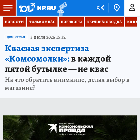
НОВОСТИ
ТОЛЬКО У НАС
ВОЕНКОРЫ
УКРАИНА: СВОДКА
КП В М
3 июля 2026 15:32
ДОМ. СЕМЬЯ
Квасная экспертиза
«Комсомолки»:
в каждой
пятой бутылке — не квас
На что обратить внимание, делая выбор в
магазине?