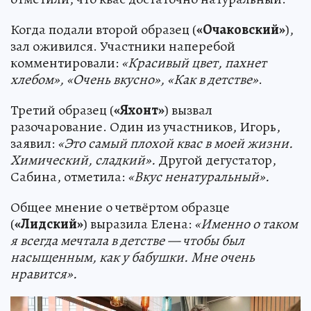
Когда подали второй образец (
«Очаковский»
),
зал оживился. Участники наперебой
комментировали:
«Красивый цвет, пахнет
хлебом», «Очень вкусно», «Как в детстве»
.
Третий образец (
«Яхонт»
) вызвал
разочарование. Один из участников, Игорь,
заявил:
«Это самый плохой квас в моей жизни.
Химический, сладкий».
Другой дегустатор,
Сабина, отметила:
«Вкус ненатуральный».
Общее мнение о четвёртом образце
(
«Лидский»
) выразила Елена:
«Именно о таком
я всегда мечтала в детстве — чтобы был
насыщенным, как у бабушки. Мне очень
нравится».