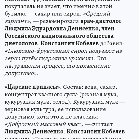
покупатель не знает, что именно в этой
бутылке — сахар или сироп.
«Средний
вариант», —
резюмировала
врач-диетолог
Людмила Эдуардовна Денисенко, член
Российского национального общества
диетологов
.
Константин Кобелев
добавил:
«Глюкозно-фруктозный сироп получают из
зерна путём гидролиза крахмала. Это
натуральный процесс, его применение
допустимо».
«Царские припасы»
. Состав: вода, сахар,
концентрат квасного сусла (ржаная мука,
кукурузная мука, солод). Кукурузная мука —
зерновая культура, её использование
допустимо, хотя это и не классика.
«Добротный массовый квас», —
считает
Людмила Денисенко
.
Константин Кобелев
пояснил:
«Кукуруза придаёт определённые