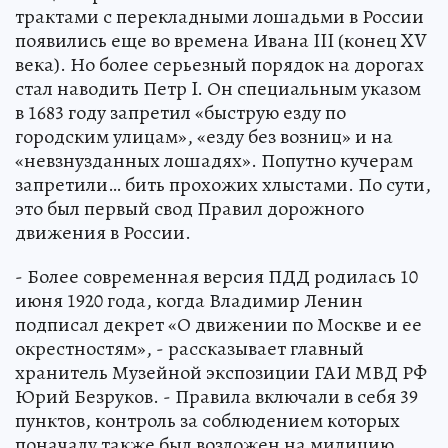
трактами с перекладными лошадьми в России
появились еще во времена Ивана III (конец XV
века). Но более серьезный порядок на дорогах
стал наводить Петр I. Он специальным указом
в 1683 году запретил «быструю езду по
городским улицам», «езду без возниц» и на
«невзнузданных лошадях». Попутно кучерам
запретили… бить прохожих хлыстами. По сути,
это был первый свод Правил дорожного
движения в России.
- Более современная версия ПДД родилась 10
июня 1920 года, когда Владимир Ленин
подписал декрет «О движении по Москве и ее
окрестностям», - рассказывает главный
хранитель Музейной экспозиции ГАИ МВД РФ
Юрий Безруков. - Правила включали в себя 39
пунктов, контроль за соблюдением которых
поначалу также был возложен на милицию.