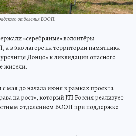
радского отделения ВООП.
держали «серебряные» волонтёры
 а в эко лагере на территории памятника
 урочище Донцо» к ликвидации опасного
е жители.
 с мая до начала июня в рамках проекта
ава на рост», который JTI Россия реализует
ластным отделением ВООП при поддержке
.