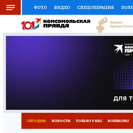
ФОТО
ВИДЕО
СПЕЦОПЕРАЦИЯ
ПОЛ
СОЦПОДДЕРЖКА
НАУКА
СПОРТ
КО
ВЫБОР ЭКСПЕРТОВ
ДОКТОР
ФИНАНС
КНИЖНАЯ ПОЛКА
ПРОГНОЗЫ НА СПОРТ
ПРЕСС-ЦЕНТР
НЕДВИЖИМОСТЬ
ТЕЛЕ
РАДИО КП
РЕКЛАМА
ТЕСТЫ
НОВОЕ 
СЕГОДНЯ:
НОВОСТИ
ТОЛЬКО У НАС
ВОЕНКОРЫ