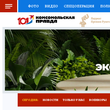
ФОТО
ВИДЕО
СПЕЦОПЕРАЦИЯ
ПОЛ
СОЦПОДДЕРЖКА
НАУКА
СПОРТ
КО
ВЫБОР ЭКСПЕРТОВ
ДОКТОР
ФИНАНС
КНИЖНАЯ ПОЛКА
ПРОГНОЗЫ НА СПОРТ
ПРЕСС-ЦЕНТР
НЕДВИЖИМОСТЬ
ТЕЛЕ
РАДИО КП
РЕКЛАМА
ТЕСТЫ
НОВОЕ 
СЕГОДНЯ:
НОВОСТИ
ТОЛЬКО У НАС
ВОЕНКОРЫ