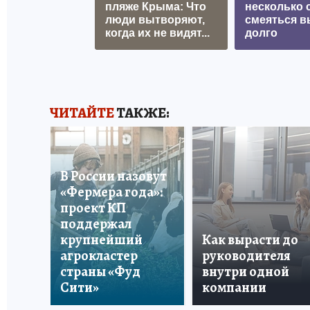
пляже Крыма: Что
несколько с
люди вытворяют,
смеяться в
когда их не видят...
долго
ЧИТАЙТЕ
ТАКЖЕ:
В России назовут
«Фермера года»:
проект КП
поддержал
крупнейший
Как вырасти до
агрокластер
руководителя
страны «Фуд
внутри одной
Сити»
компании