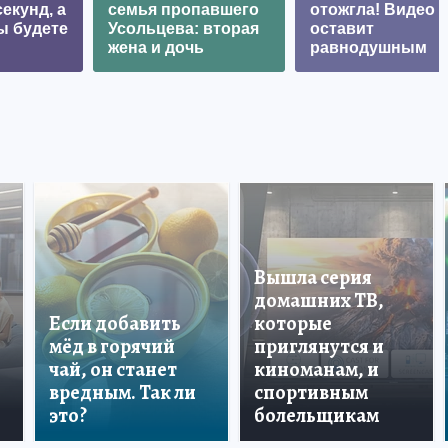
екунд, а
семья пропавшего
отожгла! Видео 
ы будете
Усольцева: вторая
оставит
жена и дочь
равнодушным
Вышла серия
домашних ТВ,
Если добавить
которые
мёд в горячий
приглянутся и
чай, он станет
киноманам, и
вредным. Так ли
спортивным
это?
болельщикам