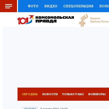
ФОТО
ВИДЕО
СПЕЦОПЕРАЦИЯ
ПОЛ
СОЦПОДДЕРЖКА
НАУКА
СПОРТ
КО
ВЫБОР ЭКСПЕРТОВ
ДОКТОР
ФИНАНС
КНИЖНАЯ ПОЛКА
ПРОГНОЗЫ НА СПОРТ
ПРЕСС-ЦЕНТР
НЕДВИЖИМОСТЬ
ТЕЛЕ
РАДИО КП
РЕКЛАМА
ТЕСТЫ
НОВОЕ 
СЕГОДНЯ:
НОВОСТИ
ТОЛЬКО У НАС
ВОЕНКОРЫ
ИСПЫТАНО НА СЕБЕ