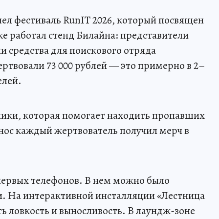
ел фестиваль RunIT 2026, который посвящен
е работал стенд Билайна: представители
и средства для поискового отряда
ртвовали 73 000 рублей — это примерно в 2–
елей.
ники, которая помогает находить пропавших
нос каждый жертвователь получил мерч в
первых телефонов. В нем можно было
и. На интерактивной инсталляции «Лестница
 ловкость и выносливость. В лаундж-зоне