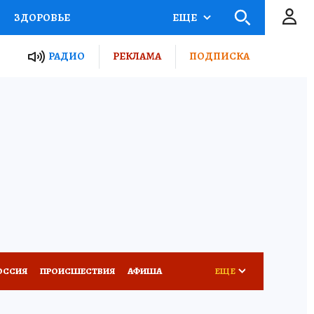
ЗДОРОВЬЕ
ЕЩЕ
ТЫ РОССИИ
РАДИО
РЕКЛАМА
ПОДПИСКА
КРЕТЫ
ПУТЕВОДИТЕЛЬ
 ЖЕЛЕЗА
ТУРИЗМ
Д ПОТРЕБИТЕЛЯ
ВСЕ О КП
ОССИЯ
ПРОИСШЕСТВИЯ
АФИША
ЕЩЕ