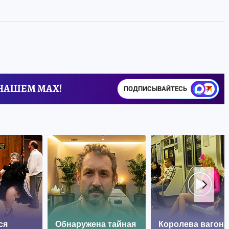
 НАШЕМ MAX!
ПОДПИСЫВАЙТЕСЬ
ся
Обнаружена тайная
Королева вагона