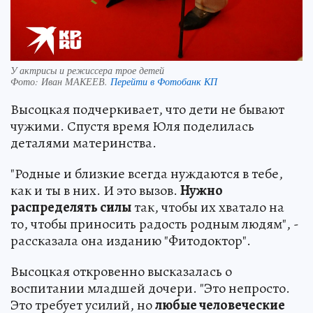
У актрисы и режиссера трое детей
Фото:
Иван МАКЕЕВ.
Перейти в Фотобанк КП
Высоцкая подчеркивает, что дети не бывают
чужими. Спустя время Юля поделилась
деталями материнства.
"Родные и близкие всегда нуждаются в тебе,
как и ты в них. И это вызов.
Нужно
распределять силы
так, чтобы их хватало на
то, чтобы приносить радость родным людям", -
рассказала она изданию "Фитодоктор".
Высоцкая откровенно высказалась о
воспитании младшей дочери. "Это непросто.
Это требует усилий, но
любые человеческие