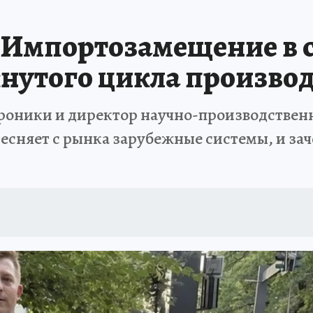
Импортозамещение в с
кнутого цикла произво
роники и директор научно-производствен
тесняет с рынка зарубежные системы, и за