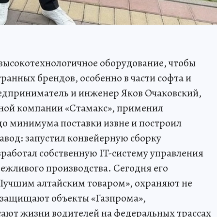
а высокотехнологичное оборудование, чтобы
ранных брендов, особенно в части софта и
дприниматель и инженер Яков Очаковский,
ной компании «Стамакс», применил
до минимума поставки извне и построил
авод: запустил конвейерную сборку
зработал собственную IT-систему управления
ежливого производства. Сегодня его
«Лучшим алтайским товаром», охраняют не
и защищают объекты «Газпрома»,
сают жизни водителей на федеральных трассах