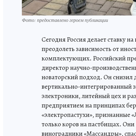
Фото: предоставлено героем публикации
Сегодня Россия делает ставку н
преодолеть зависимость от иност
комплектующих. Российский пре
директор научно-производствен
новаторский подход. Он снизил 
вертикально-интегрированный з
электроники, литейный цех и ра
предприятием на принципах бер
«электропастухи», признанные 
только коров на пастбищах. Он
виноградники «Массандры», спа