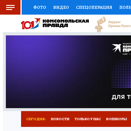
ФОТО
ВИДЕО
СПЕЦОПЕРАЦИЯ
ПОЛ
СОЦПОДДЕРЖКА
НАУКА
СПОРТ
КО
ВЫБОР ЭКСПЕРТОВ
ДОКТОР
ФИНАНС
КНИЖНАЯ ПОЛКА
ПРОГНОЗЫ НА СПОРТ
ПРЕСС-ЦЕНТР
НЕДВИЖИМОСТЬ
ТЕЛЕ
РАДИО КП
РЕКЛАМА
ТЕСТЫ
НОВОЕ 
СЕГОДНЯ:
НОВОСТИ
ТОЛЬКО У НАС
ВОЕНКОРЫ