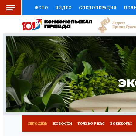
ФОТО
ВИДЕО
СПЕЦОПЕРАЦИЯ
ПОЛ
СОЦПОДДЕРЖКА
НАУКА
СПОРТ
КО
ВЫБОР ЭКСПЕРТОВ
ДОКТОР
ФИНАНС
КНИЖНАЯ ПОЛКА
ПРОГНОЗЫ НА СПОРТ
ПРЕСС-ЦЕНТР
НЕДВИЖИМОСТЬ
ТЕЛЕ
РАДИО КП
РЕКЛАМА
ТЕСТЫ
НОВОЕ 
СЕГОДНЯ:
НОВОСТИ
ТОЛЬКО У НАС
ВОЕНКОРЫ