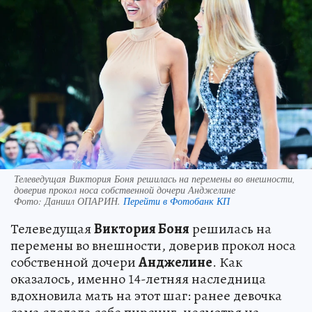
Телеведущая Виктория Боня решилась на перемены во внешности,
доверив прокол носа собственной дочери Анджелине
Фото:
Даниил ОПАРИН.
Перейти в Фотобанк КП
Телеведущая
Виктория Боня
решилась на
перемены во внешности, доверив прокол носа
собственной дочери
Анджелине
. Как
оказалось, именно 14-летняя наследница
вдохновила мать на этот шаг: ранее девочка