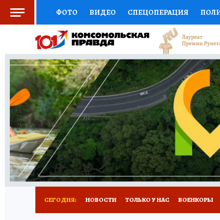
ФОТО
ВИДЕО
СПЕЦОПЕРАЦИЯ
ПОЛ
СОЦПОДДЕРЖКА
НАУКА
СПОРТ
КО
ВЫБОР ЭКСПЕРТОВ
ДОКТОР
ФИНАНС
КНИЖНАЯ ПОЛКА
ПРОГНОЗЫ НА СПОРТ
ПРЕСС-ЦЕНТР
НЕДВИЖИМОСТЬ
ТЕЛЕ
РАДИО КП
РЕКЛАМА
ТЕСТЫ
НОВОЕ 
СЕГОДНЯ:
НОВОСТИ
ТОЛЬКО У НАС
ВОЕНКОРЫ