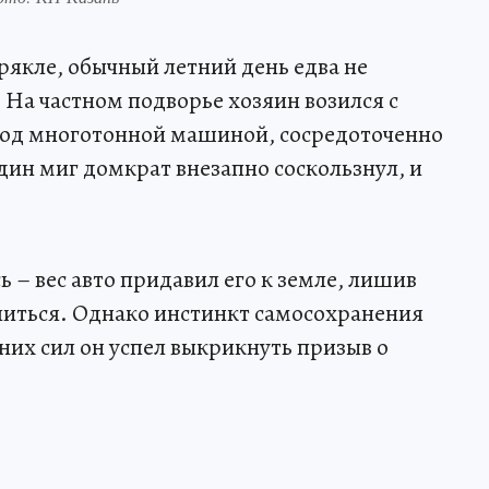
трякле, обычный летний день едва не
 На частном подворье хозяин возился с
од многотонной машиной, сосредоточенно
дин миг домкрат внезапно соскользнул, и
 – вес авто придавил его к земле, лишив
иться. Однако инстинкт самосохранения
дних сил он успел выкрикнуть призыв о