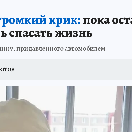
 громкий крик:
пока ост
сь спасать жизнь
жчину, придавленного автомобилем
СЮТОВ