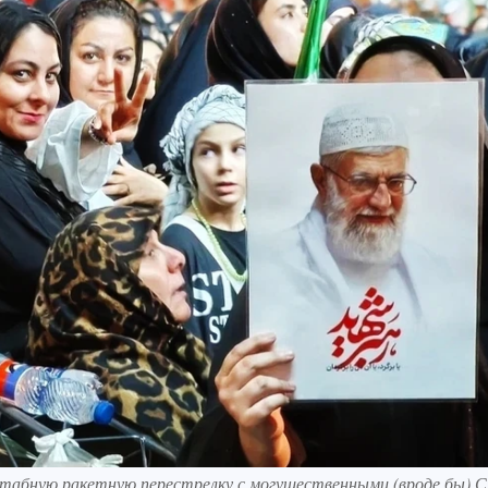
табную ракетную перестрелку с могущественными (вроде бы) 