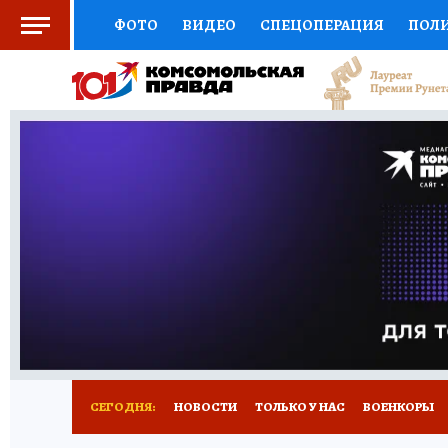
ФОТО
ВИДЕО
СПЕЦОПЕРАЦИЯ
ПОЛ
СОЦПОДДЕРЖКА
НАУКА
СПОРТ
КО
ВЫБОР ЭКСПЕРТОВ
ДОКТОР
ФИНАНС
КНИЖНАЯ ПОЛКА
ПРОГНОЗЫ НА СПОРТ
ПРЕСС-ЦЕНТР
НЕДВИЖИМОСТЬ
ТЕЛЕ
РАДИО КП
РЕКЛАМА
ТЕСТЫ
НОВОЕ 
СЕГОДНЯ:
НОВОСТИ
ТОЛЬКО У НАС
ВОЕНКОРЫ