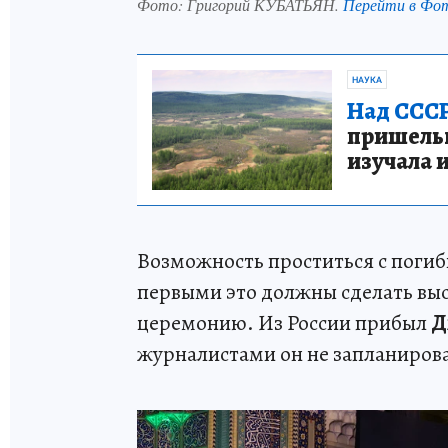
Фото:
Григорий КУБАТЬЯН.
Перейти в Фо
НАУКА
Над СССР
пришельце
изучала 
Возможность проститься с поги
первыми это должны сделать вы
церемонию. Из России прибыл
Д
журналистами он не запланиров