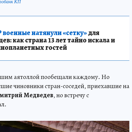
тобанк КП
 военные натянули «сетку»
для
в: как страна 13 лет тайно искала и
инопланетных гостей
бшим аятоллой пообещали каждому. Но
сшие чиновники стран-соседей, приехавшие на
митрий Медведев
, но встречу с
ал.