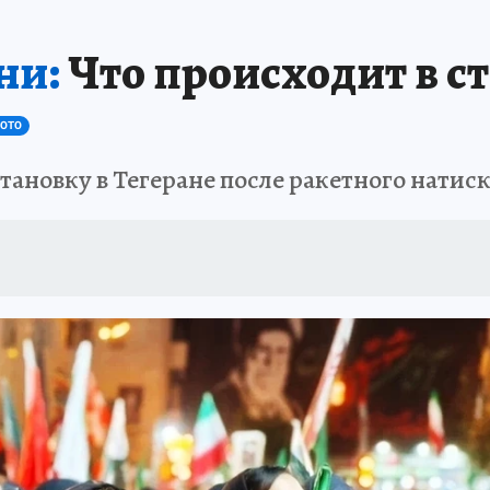
ни:
Что происходит в с
ОТО
тановку в Тегеране после ракетного нати