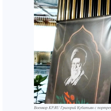
Военкор KP.RU Григорий Кубатьян с портре