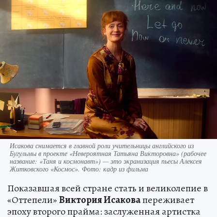
Исакова снимается в главной роли учительницы английского из
Бугульмы в проекте «Невероятная Татьяна Викторовна» (рабочее
название: «Таня и космонавт») — это экранизация пьесы Алексея
Житковского «Космос». Фото: кадр из фильма
Показавшая всей стране стать и великолепие в
«Оттепели»
Виктория Исакова
переживает
эпоху второго прайма: заслуженная артистка