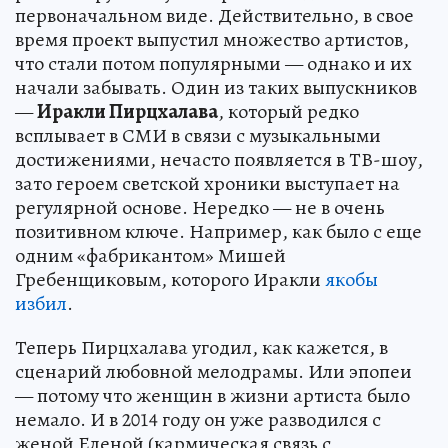
первоначальном виде. Действительно, в свое
время проект выпустил множество артистов,
что стали потом популярными — однако и их
начали забывать. Один из таких выпускников
—
Иракли Пирцхалава
, который редко
всплывает в СМИ в связи с музыкальными
достижениями, нечасто появляется в ТВ-шоу,
зато героем светской хроники выступает на
регулярной основе. Нередко — не в очень
позитивном ключе. Например, как было с еще
одним «фабрикантом» Мишей
Гребенщиковым, которого Иракли
якобы
избил
.
Теперь Пирцхалава угодил, как кажется, в
сценарий любовной мелодрамы. Или эпопеи
— потому что женщин в жизни артиста было
немало. И в 2014 году он уже разводился с
женой Еленой (кармическая связь с