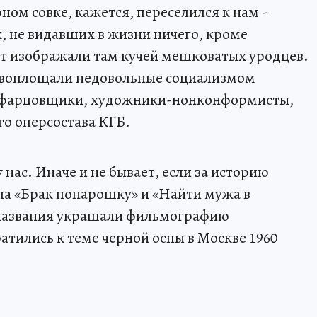
ом совке, кажется, переселился к нам -
х, не видавших в жизни ничего, кроме
ат изображали там кучей мешковатых уродцев.
 воплощали недовольные социализмом
, фарцовщики, художники-нонконформисты,
о оперсостава КГБ.
у нас. Иначе и не бывает, если за историю
па «Брак понарошку» и «Найти мужа в
 названия украшали фильмографию
атились к теме черной оспы в Москве 1960