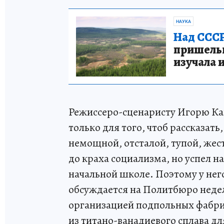
НАУКА
Над СССР
пришельце
изучала 
Режиссеро-сценаристу Игорю Каг
только для того, чтоб рассказать
немощной, отсталой, тупой, жест
до краха социализма, но успел на
начальной школе. Поэтому у нег
обсуждается на Политбюро неде
организацией подпольных фабр
из титано-ванадиевого сплава д