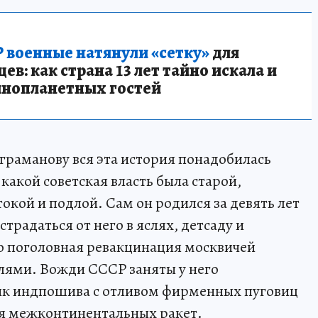
 военные натянули «сетку»
для
в: как страна 13 лет тайно искала и
инопланетных гостей
раманову вся эта история понадобилась
, какой советская власть была старой,
окой и подлой. Сам он родился за девять лет
страдаться от него в яслях, детсаду и
о поголовная ревакцинация москвичей
лями. Вожди СССР заняты у него
ик индпошива с отливом фирменных пуговиц
ля межконтинентальных ракет.