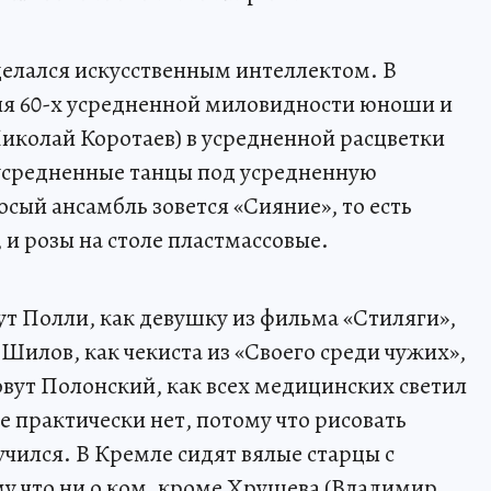
елался искусственным интеллектом. В
я 60-х усредненной миловидности юноши и
иколай Коротаев) в усредненной расцветки
усредненные танцы под усредненную
ый ансамбль зовется «Сияние», то есть
 и розы на столе пластмассовые.
ут Полли, как девушку из фильма «Стиляги»,
Шилов, как чекиста из «Своего среди чужих»,
вут Полонский, как всех медицинских светил
е практически нет, потому что рисовать
чился. В Кремле сидят вялые старцы с
 что ни о ком, кроме Хрущева (Владимир