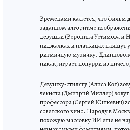
Временами кажется, что фильм д
заданном алгоритме изображени
девушки (Вероника Устимова и Н
пиджачках и платьицах пляшут 
ритмичную музычку. Длинноволос
никак, играет попурри из ничего,
Девушку-стилягу (Алиса Кот) зов
чекиста (Дмитрий Миллер) зовут 
профессора (Сергей Юшкевич) зо
советского кино. Народу в Москв
похожую массовку ИИ еще не нау
незнакомыми фамилиями, потому