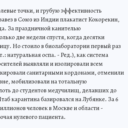
левые точки, и грубую эффективность
завез в Союз из Индии плакатист Кокорекин,
да. За праздничной канителью
олько две недели спустя, когда десятки
цу. Но стоило в биолаборатории первый раз
ат.: натуральная оспа. - Ред.), как система
осителей выявляли и изолировали всем
локировали санитарными кордонами, отменили
вовне, мобилизовали на тотальную
лоть до студентов медучилищ, делавших до
таб карантина базировался на Лубянке. За 6
ллионов человек в Москве и области -
ючая нулевого пациента.