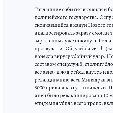
Тогдашние события выявили и бо
полицейского государства. Оспу 
скончавшийся в канун Нового го
диагностировать заразу смогли т
зараженных уже покинули больни
прозвучать: «Ой, variola vera!» (л
нанесла вирусу убойный удар. Н
составом спецслужб, столицу б
все авиа- и ж/д рейсы внутрь и 
ревакцинацию весь Минздрав вп
5000 прививок в сутки каждый. Ш
дней было ревакцинировано 10 ми
эпидемия убила всего троих, вкл