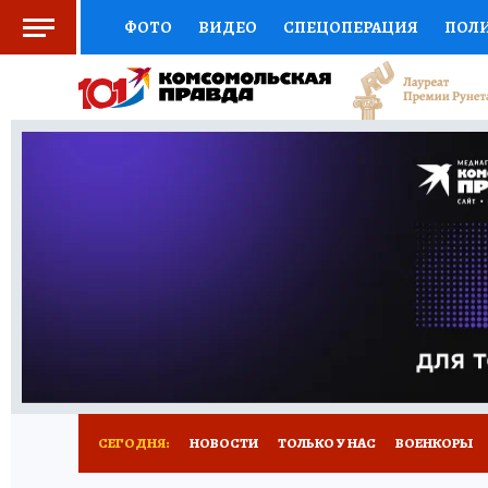
ФОТО
ВИДЕО
СПЕЦОПЕРАЦИЯ
ПОЛ
СОЦПОДДЕРЖКА
НАУКА
СПОРТ
КО
ВЫБОР ЭКСПЕРТОВ
ДОКТОР
ФИНАНС
КНИЖНАЯ ПОЛКА
ПРОГНОЗЫ НА СПОРТ
ПРЕСС-ЦЕНТР
НЕДВИЖИМОСТЬ
ТЕЛЕ
РАДИО КП
РЕКЛАМА
ТЕСТЫ
НОВОЕ 
СЕГОДНЯ:
НОВОСТИ
ТОЛЬКО У НАС
ВОЕНКОРЫ