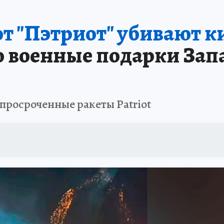
т "Пэтриот" убивают к
то военные подарки Зап
просроченные ракеты Patriot