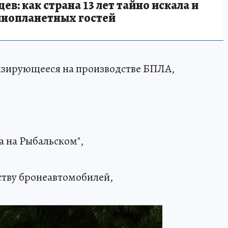
в: как страна 13 лет тайно искала и
инопланетных гостей
лизирующееся на производстве БПЛА,
а на Рыбальском",
ству бронеавтомобилей,