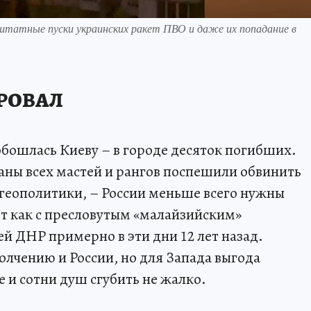
штатные пуски украинских ракет ПВО и даже их попадание в
РОВАЛ
бошлась Киеву – в городе десяток погибших.
аны всех мастей и рангов поспешили обвинить
 геополитики, – России меньше всего нужны
т как с пресловутым «малайзийским»
й ДНР примерно в эти дни 12 лет назад.
олчению и России, но для Запада выгода
е и сотни душ сгубить не жалко.