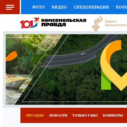
ФОТО
ВИДЕО
СПЕЦОПЕРАЦИЯ
ПОЛ
СОЦПОДДЕРЖКА
НАУКА
СПОРТ
КО
ВЫБОР ЭКСПЕРТОВ
ДОКТОР
ФИНАНС
КНИЖНАЯ ПОЛКА
ПРОГНОЗЫ НА СПОРТ
ПРЕСС-ЦЕНТР
НЕДВИЖИМОСТЬ
ТЕЛЕ
РАДИО КП
РЕКЛАМА
ТЕСТЫ
НОВОЕ 
СЕГОДНЯ:
НОВОСТИ
ТОЛЬКО У НАС
ВОЕНКОРЫ