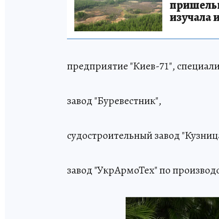
пришельце
изучала 
предприятие "Киев-71", специа
завод "Буревестник",
судостроительный завод "Кузниц
завод "УкрАрмоТех" по производ