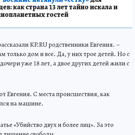
в: как страна 13 лет тайно искала и
инопланетных гостей
 рассказали KP.RU родственники Евгения. –
 только дом и все. Да, у них трое детей. Но с
очери уже 18 лет, а двое других детей жили с
т Евгения. С места происшествия, как
лся на машине.
тье «Убийство двух и более лиц». За это
е лишение свободы.