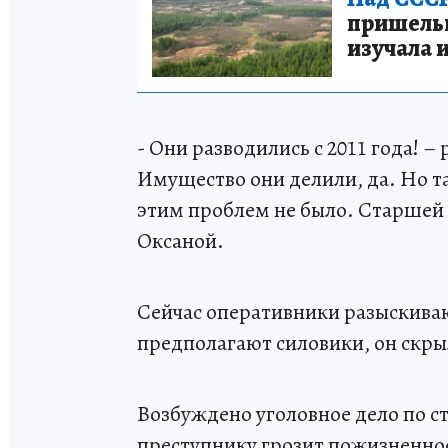
пришельце
изучала 
- Они разводились с 2011 года! –
Имущество они делили, да. Но там
этим проблем не было. Старшей д
Оксаной.
Сейчас оперативники разыскиваю
предполагают силовики, он скры
Возбуждено уголовное дело по ста
преступнику грозит пожизненно