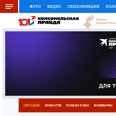
ФОТО
ВИДЕО
СПЕЦОПЕРАЦИЯ
ПОЛ
СОЦПОДДЕРЖКА
НАУКА
СПОРТ
КО
ВЫБОР ЭКСПЕРТОВ
ДОКТОР
ФИНАНС
КНИЖНАЯ ПОЛКА
ПРОГНОЗЫ НА СПОРТ
ПРЕСС-ЦЕНТР
НЕДВИЖИМОСТЬ
ТЕЛЕ
РАДИО КП
РЕКЛАМА
ТЕСТЫ
НОВОЕ 
СЕГОДНЯ:
НОВОСТИ
ТОЛЬКО У НАС
ВОЕНКОРЫ