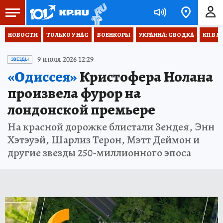
НОВОСТИ
ТОЛЬКО У НАС
ВОЕНКОРЫ
УКРАИНА: СВОДКА
КП В М
9 июля 2026 12:29
ЗВЕЗДЫ
«Одиссея»
Кристофера Нолана
произвела фурор на
лондонской премьере
На красной дорожке блистали Зендея, Энн
Хэтэуэй, Шарлиз Терон, Мэтт Деймон и
другие звезды 250-миллионного эпоса