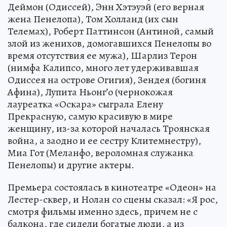
Деймон (Одиссей), Энн Хэтэуэй (его верная
жена Пенелопа), Том Холланд (их сын
Телемах), Роберт Паттинсон (Антиной, самый
злой из женихов, домогавшихся Пенелопы во
время отсутствия ее мужа), Шарлиз Терон
(нимфа Калипсо, много лет удерживавшая
Одиссея на острове Огигия), Зендея (богиня
Афина), Лупита Ньонг’о (чернокожая
лауреатка «Оскара» сыграла Елену
Прекрасную, самую красивую в мире
женщину, из-за которой началась Троянская
война, а заодно и ее сестру Клитемнестру),
Миа Гот (Меланфо, вероломная служанка
Пенелопы) и другие актеры.
Премьера состоялась в кинотеатре «Одеон» на
Лестер-сквер, и Нолан со сцены сказал: «Я рос,
смотря фильмы именно здесь, причем не с
балкона, где сидели богатые люди, а из