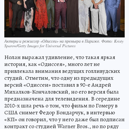
Актеры и режиссер «Одиссеи» на премьера в Париже. Фото: Kristy
Sparow/Getty Images for Universal Pictures
Нолан выражал удивление, что такая яркая
история, как «Одиссея», много лет не
привлекала внимания ведущих голливудских
студий. Отметим, что одну из предыдущих
версий «Одиссеи» поставил в 90-е Андрей
Михалков-Кончаловский, но его версия была
предназначена для телевидения. В середине
2010-х шла речь о том, что фильм по Гомеру в
США снимет Федор Бондарчук, в интервью
«КП» он говорил, что у него даже был подписан
контракт со студией Warner Bros., но по ряду