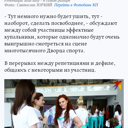
Репетиции гала-шоу - в самом разгаре
Фото:
Святослав ЗОРКИЙ.
Перейти в Фотобанк КП
- Тут немного нужно будет ушить, тут -
наоборот, сделать посвободнее, - обсуждают
между собой участницы эффектные
купальники, которые однозначно будут очень
выигрышно смотреться на сцене
многотысячного Дворца спорта.
В перерывах между репетициями и дефиле,
общаюсь с некоторыми из участниц.