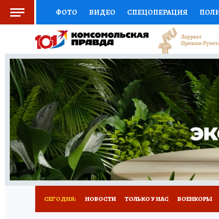
ФОТО
ВИДЕО
СПЕЦОПЕРАЦИЯ
ПОЛ
СОЦПОДДЕРЖКА
НАУКА
СПОРТ
КО
ВЫБОР ЭКСПЕРТОВ
ДОКТОР
ФИНАНС
КНИЖНАЯ ПОЛКА
ПРОГНОЗЫ НА СПОРТ
ПРЕСС-ЦЕНТР
НЕДВИЖИМОСТЬ
ТЕЛЕ
РАДИО КП
РЕКЛАМА
ТЕСТЫ
НОВОЕ 
СЕГОДНЯ:
НОВОСТИ
ТОЛЬКО У НАС
ВОЕНКОРЫ