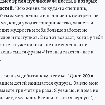
днее время публиковала посты, в которых
остей.
"Всю жизнь ты куда-то спешишь,
50 ты замедляешься и начинаешь смотреть не
емя, когда уходят соперничество, зависть и
одит мудрость и тебя больше заботит не
лов и поступков. Это тот возраст, когда у тебя
орые ты уже никогда не поменяешь и не
ешь смысл фразы «Что ни делается - все к
.
я главным добытчиком в семье. "
Дней 200 в
нием детей занимается супруга. За всю мою
месте три-четыре раза. Я уезжаю, и дома не
жает, ему надо. Все знают, что я вернусь", -