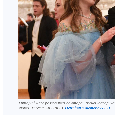
Григорий Лепс разводится со второй женой-балериной
Фото:
Михаил ФРОЛОВ.
Перейти в Фотобанк КП