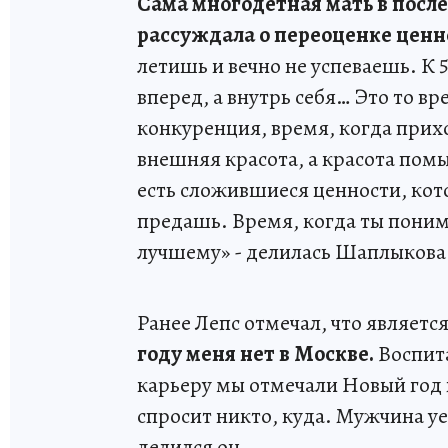
Сама многодетная мать в после
рассуждала о переоценке ценн
летишь и вечно не успеваешь. К 
вперед, а внутрь себя… Это то вр
конкуренция, время, когда прих
внешняя красота, а красота помыс
есть сложившиеся ценности, кот
предашь. Время, когда ты понима
лучшему» - делилась Шаплыкова
Ранее Лепс отмечал, что являетс
году меня нет в Москве.
Воспита
карьеру мы отмечали Новый год в
спросит никто, куда. Мужчина уез
делился он.