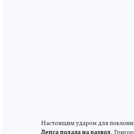
Настоящим ударом для поклонник
Лепса подала на развод
. Григо