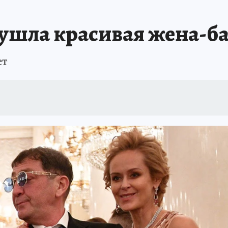
 ушла красивая жена-б
ет