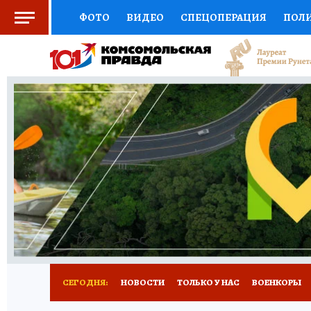
ФОТО
ВИДЕО
СПЕЦОПЕРАЦИЯ
ПОЛ
СОЦПОДДЕРЖКА
НАУКА
СПОРТ
КО
ВЫБОР ЭКСПЕРТОВ
ДОКТОР
ФИНАНС
КНИЖНАЯ ПОЛКА
ПРОГНОЗЫ НА СПОРТ
ПРЕСС-ЦЕНТР
НЕДВИЖИМОСТЬ
ТЕЛЕ
РАДИО КП
РЕКЛАМА
ТЕСТЫ
НОВОЕ 
СЕГОДНЯ:
НОВОСТИ
ТОЛЬКО У НАС
ВОЕНКОРЫ