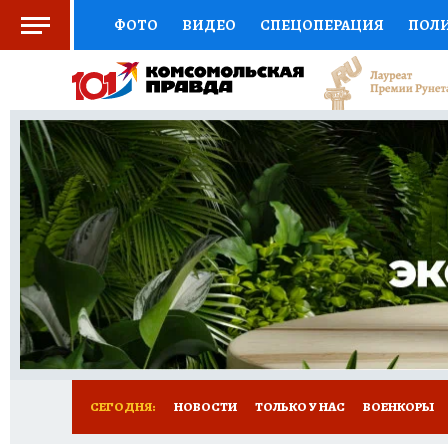
ФОТО
ВИДЕО
СПЕЦОПЕРАЦИЯ
ПОЛ
СОЦПОДДЕРЖКА
НАУКА
СПОРТ
КО
ВЫБОР ЭКСПЕРТОВ
ДОКТОР
ФИНАНС
КНИЖНАЯ ПОЛКА
ПРОГНОЗЫ НА СПОРТ
ПРЕСС-ЦЕНТР
НЕДВИЖИМОСТЬ
ТЕЛЕ
РАДИО КП
РЕКЛАМА
ТЕСТЫ
НОВОЕ 
СЕГОДНЯ:
НОВОСТИ
ТОЛЬКО У НАС
ВОЕНКОРЫ