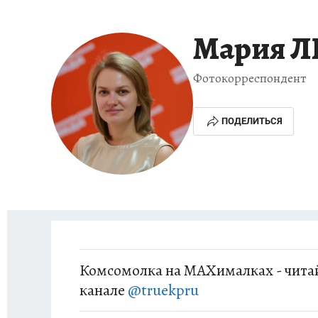
ИСПЫТАНО НА СЕБЕ
Мария 
Фотокорреспондент
ПОДЕЛИТЬСЯ
Комсомолка на MAXималках - читай
канале
@truekpru