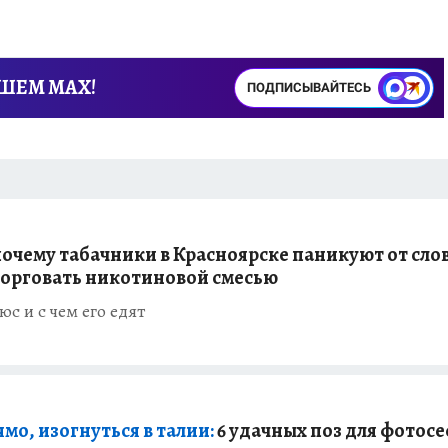
АШЕМ MAX!
ПОДПИСЫВАЙТЕСЬ
очему табачники в Красноярске паникуют от сло
торговать никотиновой смесью
юс и с чем его едят
ямо, изогнуться в талии:
6 удачных поз для фотосе