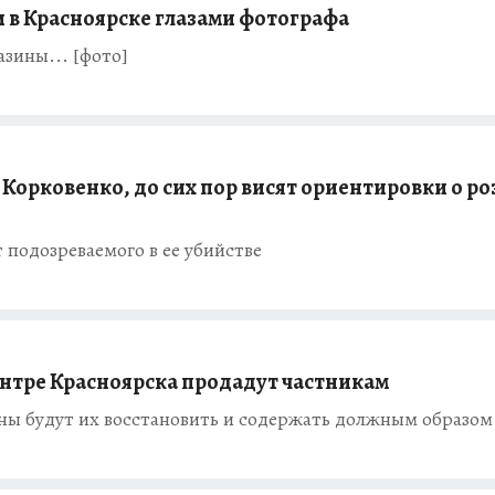
 в Красноярске глазами фотографа
азины... [фото]
 Корковенко, до сих пор висят ориентировки о р
подозреваемого в ее убийстве
ентре Красноярска продадут частникам
ы будут их восстановить и содержать должным образом