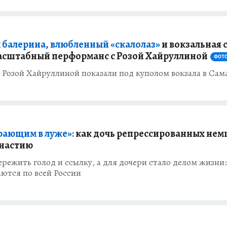
 балерина, влюбленный «скалолаз»
и вокзальная с
масштабный перформанс с Розой Хайруллиной
ФОТ
 Розой Хайруллиной показали под куполом вокзала в Сам
рающим в луже»:
как дочь репрессированных нем
инастию
режить голод и ссылку, а для дочери стало делом жизни:
ются по всей России