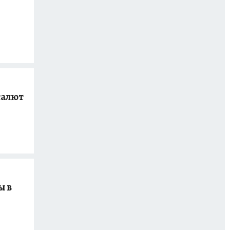
салют
ы в