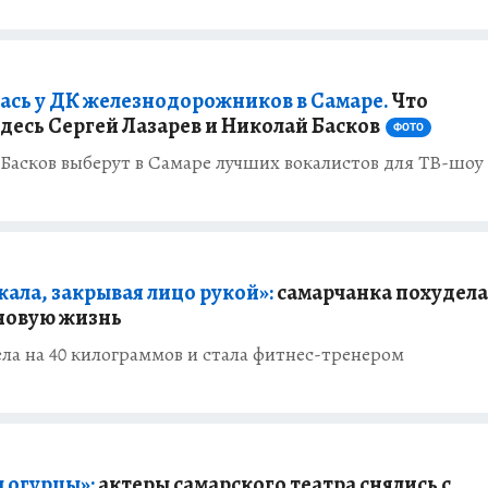
ась у ДК железнодорожников в Самаре.
Что
здесь Сергей Лазарев и Николай Басков
ФОТО
 Басков выберут в Самаре лучших вокалистов для ТВ-шоу
кала, закрывая лицо рукой»:
самарчанка похудела 
 новую жизнь
ла на 40 килограммов и стала фитнес-тренером
 огурцы»:
актеры самарского театра снялись с