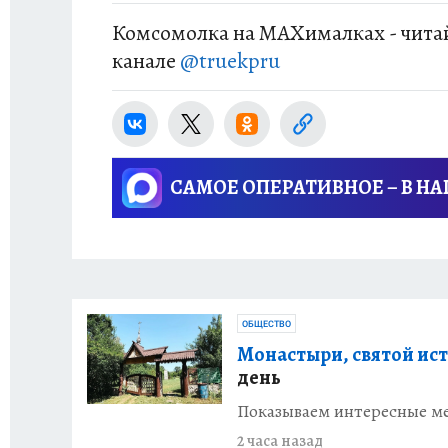
Комсомолка на MAXималках - читай
канале
@truekpru
САМОЕ ОПЕРАТИВНОЕ – В Н
ОБЩЕСТВО
Монастыри, святой ист
день
Показываем интересные ме
2 часа назад