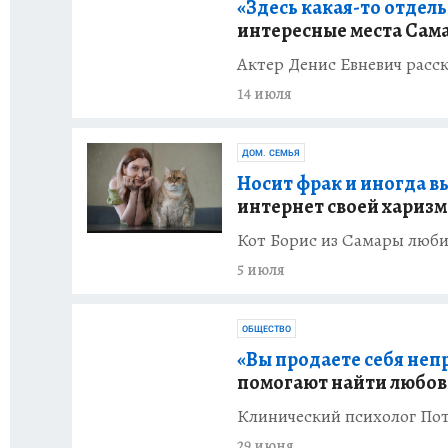
«Здесь какая-то отдель
интересные места Сам
Актер Денис Евневич расск
14 июля
ДОМ. СЕМЬЯ
Носит фрак и иногда вы
интернет своей хариз
Кот Борис из Самары люби
5 июля
ОБЩЕСТВО
«Вы продаете себя неп
помогают найти любов
Клинический психолог Пот
29 июня