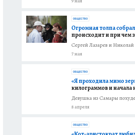
9 мая
ОБЩЕСТВО
Огромная толпа собрал
происходит и при чем 
Сергей Лазарев и Николай
7 мая
ОБЩЕСТВО
«Я проходила мимо зер
килограммов и начала
Девушка из Самары похуде
8 апреля
ОБЩЕСТВО
«Кот-аристократ любил