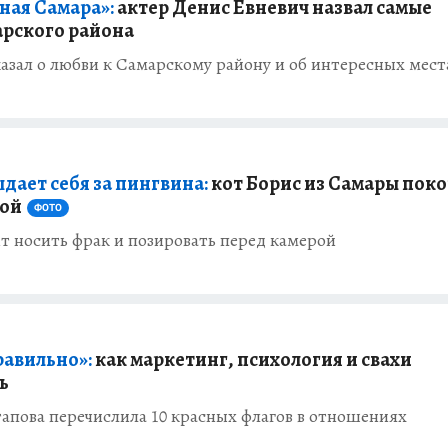
ная Самара»:
актер Денис Евневич назвал самые
арского района
азал о любви к Самарскому району и об интересных мест
дает себя за пингвина:
кот Борис из Самары поко
мой
ФОТО
т носить фрак и позировать перед камерой
равильно»:
как маркетинг, психология и свахи
ь
апова перечислила 10 красных флагов в отношениях