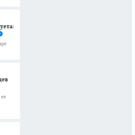
уета:
О
аре
цев
 ее