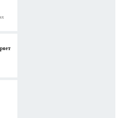
ах
ряет