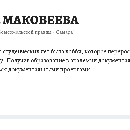
а МАКОВЕЕВА
Комсомольской правды - Самара"
 студенческих лет была хобби, которое перер
у. Получив образование в академии документа
ться документальными проектами.