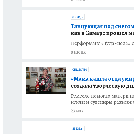
ЗВЕЗДЫ
Танцующая под снегом
как в Самаре прошел 
Перформанс «Туда-сюда» с
8 июня
ОБЩЕСТВО
«Мама нашла отца уми
создала творческую д
Ремесло помогло матери пе
куклы и сувениры разъезжа
23 мая
ЗВЕЗДЫ