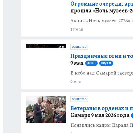
Огромные очереди, арт
прошла «Ночь музеев-2
Акция «Ночь музеев-2026» 
17 мая
ОБЩЕСТВО
Праздничные огни и т
9 мая
ФОТО
ВИДЕО
В небе над Самарой засвер
9 мая
ОБЩЕСТВО
Ветераны в орденах и 
Самаре 9 мая 2026 года
Появились кадры Парада По