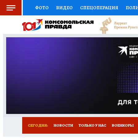
ФОТО
ВИДЕО
СПЕЦОПЕРАЦИЯ
ПОЛ
СОЦПОДДЕРЖКА
НАУКА
СПОРТ
КО
ВЫБОР ЭКСПЕРТОВ
ДОКТОР
ФИНАНС
КНИЖНАЯ ПОЛКА
ПРОГНОЗЫ НА СПОРТ
ПРЕСС-ЦЕНТР
НЕДВИЖИМОСТЬ
ТЕЛЕ
РАДИО КП
РЕКЛАМА
ТЕСТЫ
НОВОЕ 
СЕГОДНЯ:
НОВОСТИ
ТОЛЬКО У НАС
ВОЕНКОРЫ