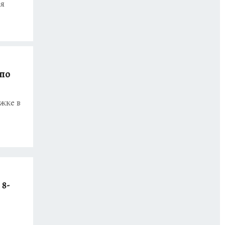
ия
 по
жке в
 8-