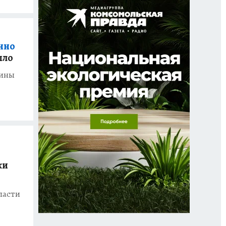
енно
шло
рины
ки
ласти