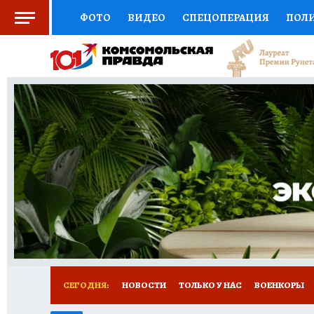
ФОТО
ВИДЕО
СПЕЦОПЕРАЦИЯ
ПОЛ
СОЦПОДДЕРЖКА
НАУКА
СПОРТ
КО
ВЫБОР ЭКСПЕРТОВ
ДОКТОР
ФИНАНС
КНИЖНАЯ ПОЛКА
ПРОГНОЗЫ НА СПОРТ
ПРЕСС-ЦЕНТР
НЕДВИЖИМОСТЬ
ТЕЛЕ
РАДИО КП
РЕКЛАМА
ТЕСТЫ
НОВОЕ 
СЕГОДНЯ:
НОВОСТИ
ТОЛЬКО У НАС
ВОЕНКОРЫ