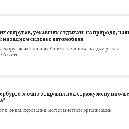
х супругов, уехавших отдыхать на природу, на
 на заднем сиденье автомобиля
 супругов нашли погибшими в машине на дне реки в
 области
тербурге заочно отправил под стражу жену иноаг
а*
ют в финансировании экстремисткой организации