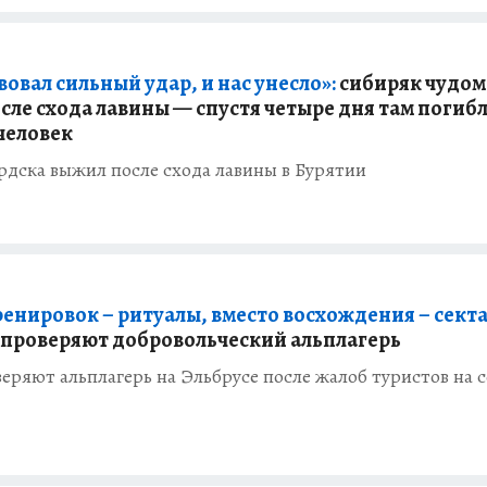
овал сильный удар, и нас унесло»:
сибиряк чудом
сле схода лавины — спустя четыре дня там погиб
человек
рдска выжил после схода лавины в Бурятии
ренировок – ритуалы, вместо восхождения – секта
 проверяют добровольческий альплагерь
еряют альплагерь на Эльбрусе после жалоб туристов на с