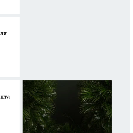
шли
ента