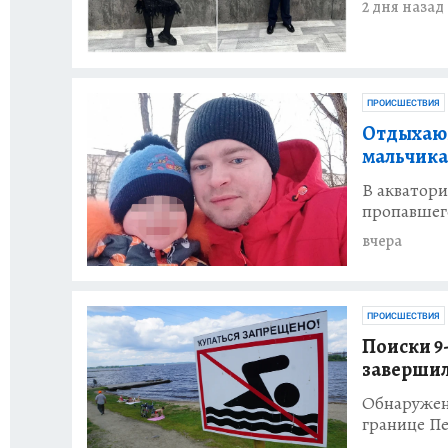
2 дня назад
ПРОИСШЕСТВИЯ
Отдыхающ
мальчика 
В акватори
пропавшег
вчера
ПРОИСШЕСТВИЯ
Поиски 9
завершил
Обнаружено
границе Пе