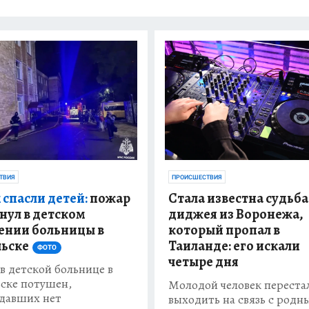
ПРОИСШЕСТВИЯ
ТВИЯ
Стала известна судьба
 спасли детей:
пожар
диджея из Воронежа,
нул в детском
который пропал в
ении больницы в
Таиланде: его искали
ьске
ФОТО
четыре дня
в детской больнице в
ске потушен,
Молодой человек переста
давших нет
выходить на связь с род