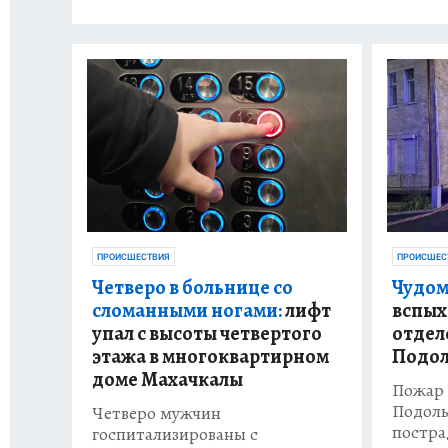
ПРОИСШЕС
ПРОИСШЕСТВИЯ
Чудом
Четверо в больнице со
вспых
сломанными ногами:
лифт
отдел
упал с высоты четвертого
Подол
этажа в многоквартирном
доме Махачкалы
Пожар 
Подоль
Четверо мужчин
постра
госпитализированы с