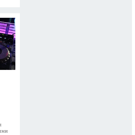
л
ными