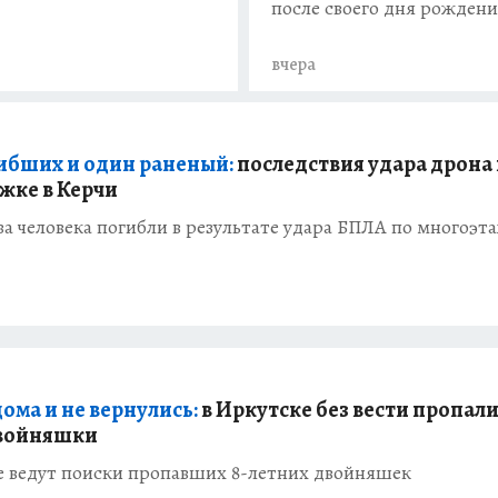
после своего дня рожден
вчера
ибших и один раненый:
последствия удара дрона
жке в Керчи
ва человека погибли в результате удара БПЛА по многоэта
ома и не вернулись:
в Иркутске без вести пропали
двойняшки
е ведут поиски пропавших 8-летних двойняшек