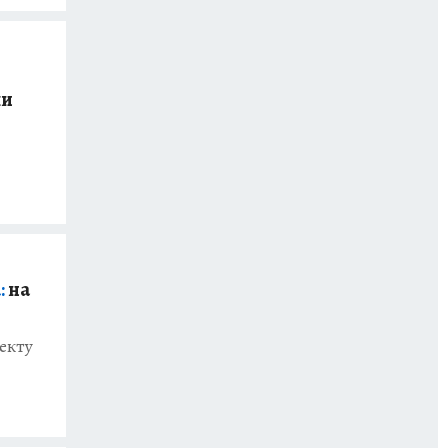
ли
:
на
екту