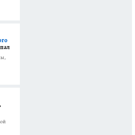
ого
опал
ны,
,
ной