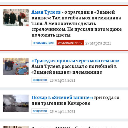
Аман Тулеев
- о трагедии в «Зимней
вишне»: Там погибла моя племянница
Таня. А меня хотели сделать
стрелочником. Не пускали потом даже
положить цветы
27 марта 2021
ПРОИСШЕСТВИЯ
ЭКСКЛЮЗИВ KP.RU
«Трагедия прошла через мою семью»:
Аман Тулеев рассказал о погибшей в
«Зимней вишне» племяннице
25 марта 2021
ОБЩЕСТВО
Пожар в «Зимней вишне»:
три года со
дня трагедии в Кемерове
25 марта 2021
ОБЩЕСТВО