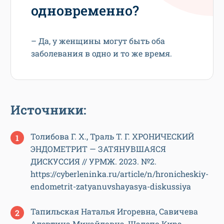
одновременно?
– Да, у женщины могут быть оба
заболевания в одно и то же время.
Источники:
Толибова Г. Х., Траль Т. Г. ХРОНИЧЕСКИЙ
ЭНДОМЕТРИТ — ЗАТЯНУВШАЯСЯ
ДИСКУССИЯ // УРМЖ. 2023. №2.
https://cyberleninka.ru/article/n/hronicheskiy-
endometrit-zatyanuvshayasya-diskussiya
Тапильская Наталья Игоревна, Савичева
Алевтина Михайловна, Шалепо Кира