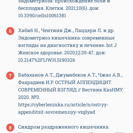
эндометриоза: происхождение боли и
бесплодия. Клетки. 2021;10(6). дои:
10.3390/cells10061381
Хабиб Н., Чентини Дж., Лаццери Л. и др.
Эндометриоз кишечника: современные
взгляды на диагностику и лечение. Int J
Женское здоровье. 2020;12:35-47. дои:
10.2147%2FIJWH.S190326
Бабаханов А.Т., Джумабеков А.Т., Чжао А.В.,
Фахрадиев И.Р. ОСТРЫЙ АППЕНДИЦИТ.
СОВРЕМЕННЫЙ ВЗГЛЯД // Вестник КазНМУ.
2020. №3.
https://cyberleninka.ru/article/n/ostryy-
appenditsit-sovremennyy-vzglyad
Синдром раздраженного кишечника.