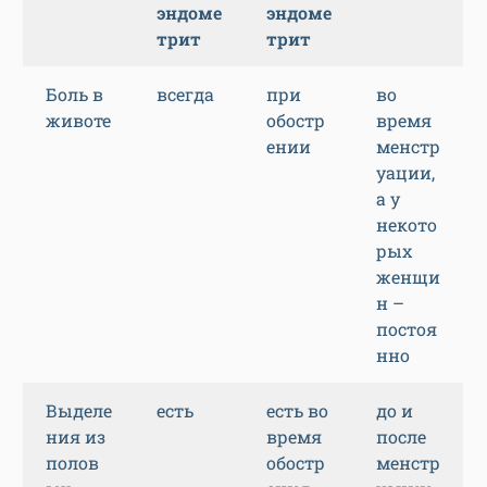
эндоме
эндоме
трит
трит
Боль в
всегда
при
во
животе
обостр
время
ении
менстр
уации,
а у
некото
рых
женщи
н –
постоя
нно
Выделе
есть
есть во
до и
ния из
время
после
полов
обостр
менстр