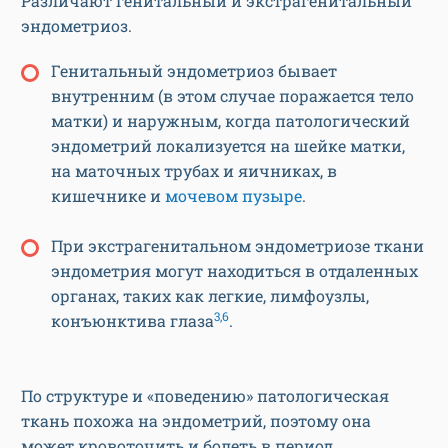
Различают генитальный и экстрагенитальный
эндометриоз.
Генитальный эндометриоз бывает
внутренним (в этом случае поражается тело
матки) и наружным, когда патологический
эндометрий локализуется на шейке матки,
на маточных трубах и яичниках, в
кишечнике и
мочевом пузыре
.
При экстрагенитальном эндометриозе ткани
эндометрия могут находиться в отдаленных
органах, таких как легкие, лимфоузлы,
3,6
конъюнктива глаза
.
По структуре и «поведению» патологическая
ткань похожа на эндометрий, поэтому она
может кровоточить и болеть в период