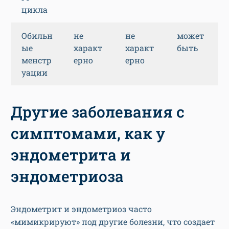
цикла
Обильн
не
не
может
ые
характ
характ
быть
менстр
ерно
ерно
уации
Другие заболевания с
симптомами, как у
эндометрита и
эндометриоза
Эндометрит и эндометриоз часто
«мимикрируют» под другие болезни, что создает