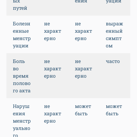
ых
ения
уации
путей
Болезн
не
не
выраж
енные
характ
характ
енный
менстр
ерно
ерно
симпт
уации
ом
Боль
не
не
часто
во
характ
характ
время
ерно
ерно
полово
го акта
Наруш
не
может
может
ения
характ
быть
быть
менстр
ерно
уально
го