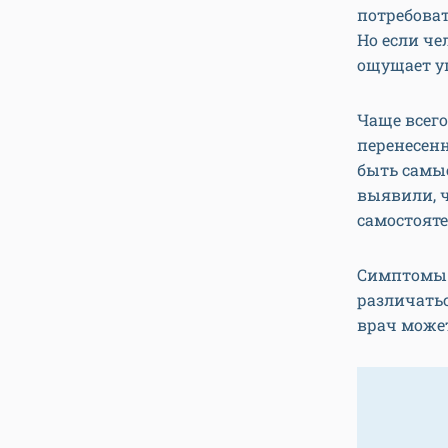
потребоват
Но если че
ощущает уп
Чаще всего
перенесен
быть самы
выявили, ч
самостояте
Симптомы 
различатьс
врач может