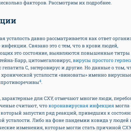
есколько факторов. Рассмотрим их подробнее.
кции
я усталость давно рассматривается как ответ органи
инфекции. Связано это с тем, что в крови людей,
щих это состояние, выявляются повышенные титры 
тейна-Барр, цитомегаловирус,
вирусы простого герпес
с гепатита С, энтеровирус и другие. Но данные о том, ч
 хронической усталости «виноваты» именно вирусны
4
 противоречивы
.
 характерные для СХУ, отмечают многие люди, переб
Ученые считают, что
коронавирусная инфекция
могла 
 который запустил ряд реакций, приведших к состоя
й усталости. Либо на фоне пандемии ковида у людей
ческие изменения, которые могли стать причиной СХ