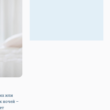
их или
х ночей –
ет