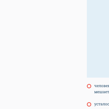
челове
мешает
устало