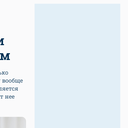
и
ам
ько
у вообще
ляется
т нее