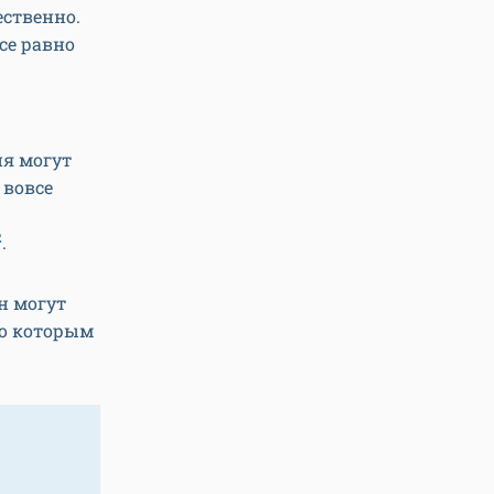
ественно.
все равно
ия могут
 вовсе
2
.
н могут
по которым