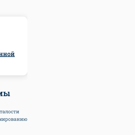
нной
емы
сталости
рмированию