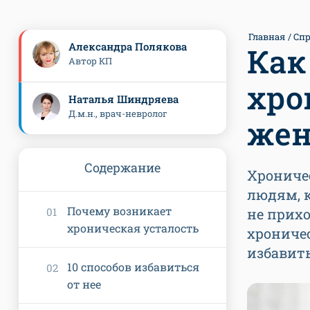
Главная
Спр
Александра Полякова
Как
Автор КП
хро
Наталья Шиндряева
Д.м.н., врач-невролог
жен
Содержание
Хроничес
людям, к
Почему возникает
не прихо
хроническая усталость
хроничес
избавит
10 способов избавиться
от нее