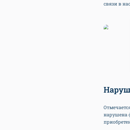
связи в н
Наруш
Отмечается
нарушена 
приобрете