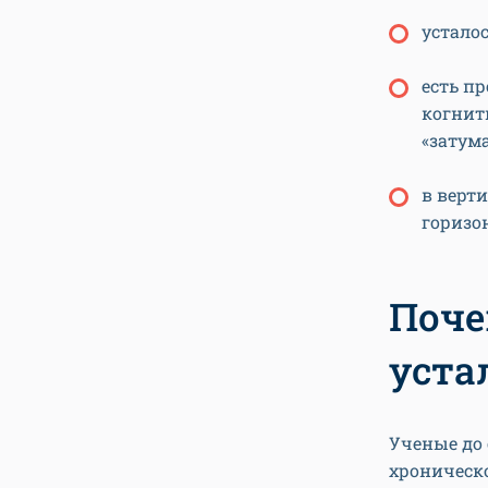
усталос
есть п
когнит
«затум
в верт
горизо
Поче
уста
Ученые до
хроническо