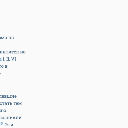
зма на
антител на
а
I, II, VI
то в
е
олевшие
стать тем
нию
 возникли
5
У
. Эти