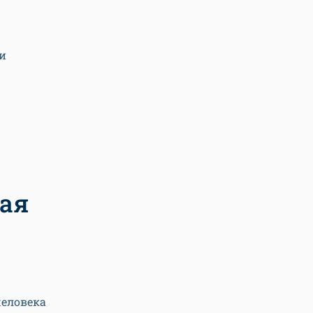
и
ая
человека