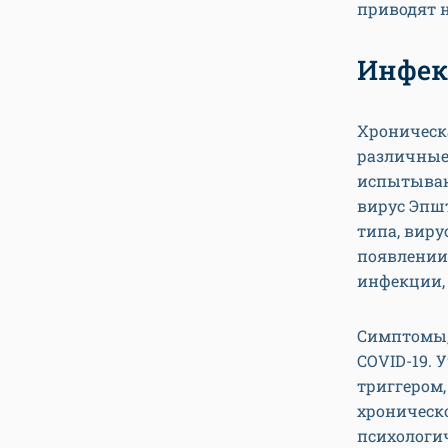
приводят н
Инфе
Хроническа
различные 
испытываю
вирус Эпш
типа, виру
появлении
инфекции,
Симптомы,
COVID-19. 
триггером,
хроническо
психологи