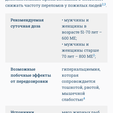
2,3
снижать частоту переломов у пожилых людей
.
Рекомендуемая
• мужчины и
суточная доза
женщины в
возрасте 51-70 лет –
600 МЕ;
• мужчины и
женщины старше
2
70 лет – 800 МЕ
;
Возможные
гиперкальциемия,
побочные эффекты
которая
от передозировки
сопровождается
тошнотой, рвотой,
мышечной
4
слабостью
Источники
мясо жирных рыб