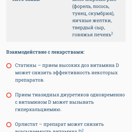
(форель, лосось,
тунец, скумбрия),
яичные желтки,
твердый сыр,
2
говяжья печень
Взаимодействие
с лекарствами:
Статины – прием высоких доз витамина D
может снизить эффективность некоторых
препаратов.
Прием тиазидных диуретиков одновременно
с витамином D может вызывать
гиперкальциемию.
Орлистат – препарат может снизить
2
всасываемость витамина D
.