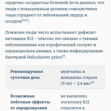
сердечно-сосудистых болезней (есть данные, что
люди с повышенным уровнем гомоцистеина
чаще страдают от заболеваний сердца и
20,21
сосудов)
.
Пожилые люди часто испытывают дефицит
витамина В12 – обычно это связано с такими
заболеваниями как атрофический гастрит и
пернициозная анемия, а также инфицирование
19
бактерией Helicobacter pylori
.
Рекомендуемая
мужчины и
суточная доза
женщины старше
19
19 лет – 2,4 мкг
Возможные
не выявлено,
побочные эффекты
поскольку В12
от передозировки
относится к