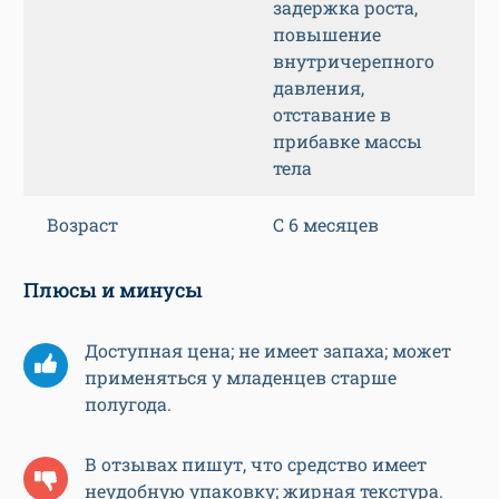
лечении), период
лактации, возраст
до полугода
Побочные эффекты
Раздражение,
реакции
гиперчувствитель
ности, угнетение
функции коры
надпочечников,
синдром Кушинга,
линейная
задержка роста,
повышение
внутричерепного
давления,
отставание в
прибавке массы
тела