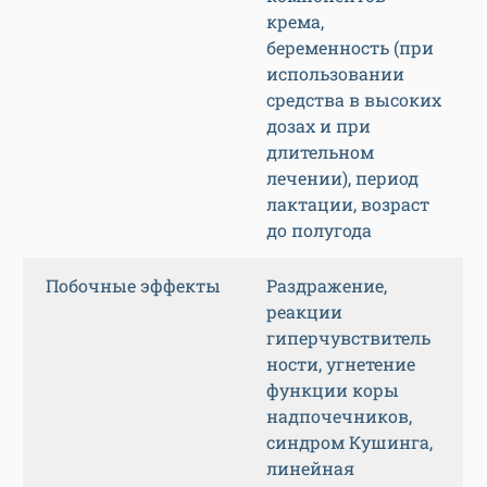
солнечный,
эксфолиативный,
лучевой
дерматиты,
интертригинозный
дерматит, псориаз,
аногенитальный и
старческий зуд
Противопоказания
Гиперчувствитель
ность к какому-
либо из
компонентов
крема,
беременность (при
использовании
средства в высоких
дозах и при
длительном