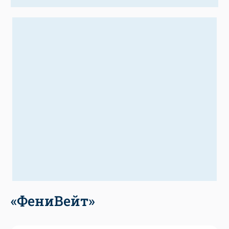
«ФениВейт»