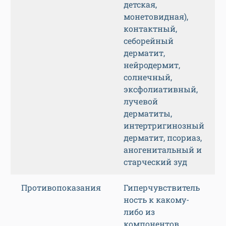
состояниях. А противопоказаний меньше, чем у
многих средств в этом сегменте: помимо
гиперчувствительности к компонентам
препарата и возрастных ограничений (до 6
месяцев), сюда относятся беременность и период
грудного вскармливания.
Основные характеристики
Показания
Экзема
(атопическая,
детская,
монетовидная),
контактный,
себорейный
дерматит,
нейродермит,