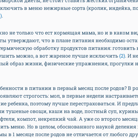
морской диеты, не стоит ставить жестких ограничени
ключить в меню нежирные сорта (кролик, индейка, п
1)
.
жно не только что ест кормящая мама, но и в каком ви
ты утверждают, что в плане питания необходимо ост
рмическую обработку продуктов питания: готовить н
тушить можно, а вот жареное лучше исключить
(2)
. И 
ный образ жизни, физические упражнения, прогулки 
обенности в питании в первый месяц после родов? В р
оявляют строгость: мол, в первые недели настраивает
е ребенка, поэтому лучше перестраховаться. И предл
и тушеные овощи, каши на воде, постный суп, курины
фтели, компот, некрепкий чай. А уже со второго меся
ить меню. Но в целом, обоснованного наукой деления 
ы в 1 месяце после родов не отличается от любого дру