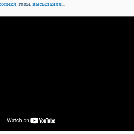
колики
, газы,
высыпания
…