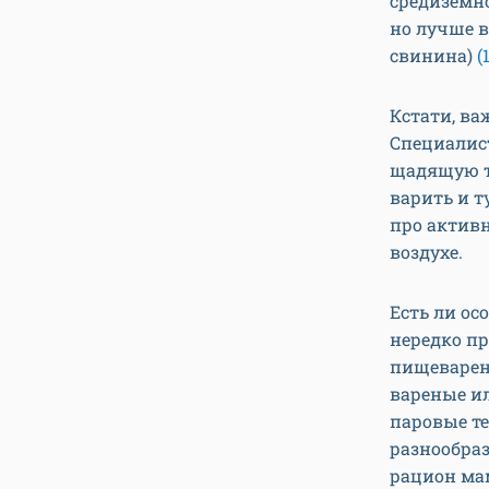
средиземно
но лучше в
свинина)
(
Кстати, ва
Специалис
щадящую те
варить и 
про актив
воздухе.
Есть ли ос
нередко пр
пищеварени
вареные ил
паровые те
разнообраз
рацион мам