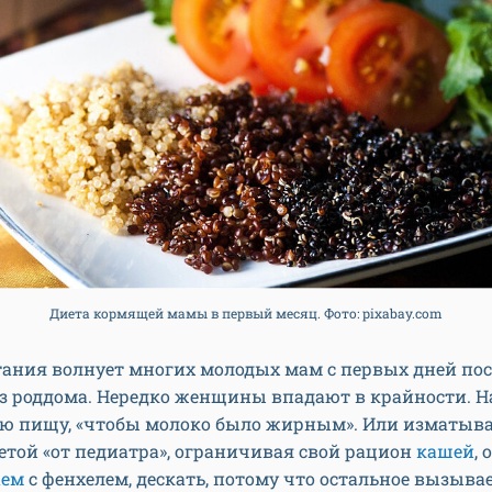
Диета кормящей мамы в первый месяц. Фото: pixabay.com
тания волнует многих молодых мам с первых дней пос
з роддома. Нередко женщины впадают в крайности. Н
ю пищу, «чтобы молоко было жирным». Или изматыва
етой «от педиатра», ограничивая свой рацион
кашей
,
аем
с фенхелем, дескать, потому что остальное вызывае