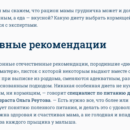
ли мы скажем, что рацион мамы грудничка может и д
ным, а еда — вкусной? Какую диету выбрать кормяще
я с экспертами.
вные рекомендации
онные отечественные рекомендации, породившие «ди
атери», листок с которой некоторым выдают вместе 
 при выписке из роддома, сменяются адекватным, ра
основанным подходом. Никакая особенная диета не н
м, ни кормящим, — говорит
специалист по питанию д
зраста Ольга Реутова
. — Есть нужно все, что более или
ует понятию полезного питания, и делать это с удовол
жна здоровая и счастливая мама, а не голодная и вп
-за каждого прыщика у малыша.