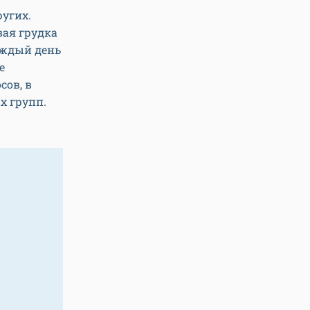
ругих.
вая грудка
каждый день
е
сов, в
х групп.