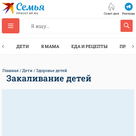
Совет дня
Реклама
ТЫ
ДЕТИ
Я МАМА
ЕДА И РЕЦЕПТЫ
ПРАЗД
Главная
Дети
Здоровье детей
Закаливание детей