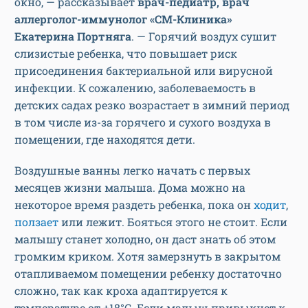
окно, — рассказывает
врач-педиатр, врач
аллерголог-иммунолог «СМ-Клиника»
Екатерина Портняга
. — Горячий воздух сушит
слизистые ребенка, что повышает риск
присоединения бактериальной или вирусной
инфекции. К сожалению, заболеваемость в
детских садах резко возрастает в зимний период
в том числе из-за горячего и сухого воздуха в
помещении, где находятся дети.
Воздушные ванны легко начать с первых
месяцев жизни малыша. Дома можно на
некоторое время раздеть ребенка, пока он
ходит
,
ползает
или лежит. Бояться этого не стоит. Если
малышу станет холодно, он даст знать об этом
громким криком. Хотя замерзнуть в закрытом
отапливаемом помещении ребенку достаточно
сложно, так как кроха адаптируется к
температуре от +18°С. Если малыш привыкнет к