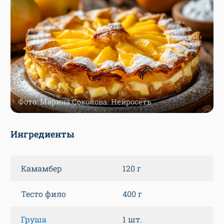
Фото: Марина Соколова. Нейросеть
Ингредиенты
Камамбер
120 г
Тесто фило
400 г
Груша
1 шт.