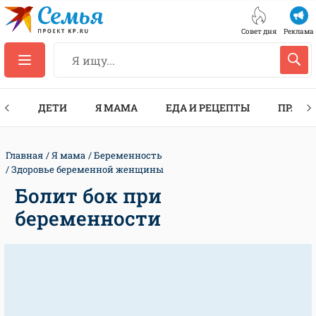
Совет дня
Реклама
ТЫ
ДЕТИ
Я МАМА
ЕДА И РЕЦЕПТЫ
ПРАЗД
Главная
Я мама
Беременность
Здоровье беременной женщины
Болит бок при
беременности