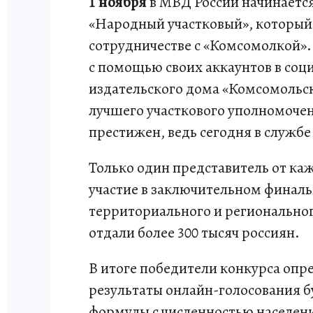
1 ноября
в МВД России начинается
«Народный участковый», который 
сотрудничестве с «Комсомолкой».
с помощью своих аккаунтов в соц
издательского дома «Комсомольска
лучшего участкового уполномочен
престижен, ведь сегодня в службе
Только один представитель от ка
участие в заключительном финаль
территориального и регионального
отдали более 300 тысяч россиян.
В итоге победители конкурса опр
результаты онлайн-голосования 
формулы с численностью населени