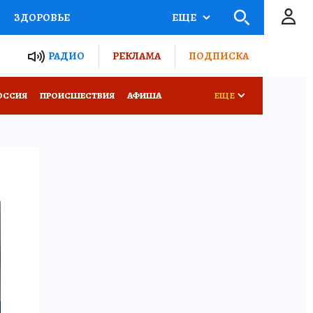
ЗДОРОВЬЕ
ЕЩЕ
ТЫ РОССИИ
РАДИО
РЕКЛАМА
ПОДПИСКА
КРЕТЫ
ПУТЕВОДИТЕЛЬ
ОССИЯ
ПРОИСШЕСТВИЯ
АФИША
ЕЩЕ
 ЖЕЛЕЗА
ТУРИЗМ
Д ПОТРЕБИТЕЛЯ
ВСЕ О КП