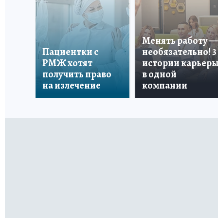
Менять работу —
Пациентки с
необязательно! 3
РМЖ хотят
истории карьер
получить право
в одной
на излечение
компании