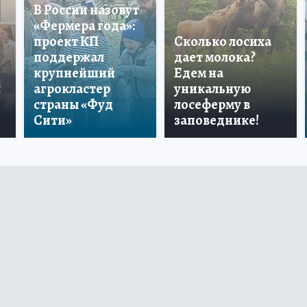
В России назовут
«Фермера года»:
проект КП
Сколько лосиха
поддержал
дает молока?
крупнейший
Едем на
ы
агрокластер
уникальную
страны «Фуд
лосеферму в
Сити»
заповеднике!