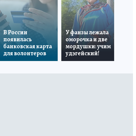
«Я
В России
У фанзы лежала
Ро
появилась
оморочка и две
из
банковская карта
мордушки: учим
и 
для волонтеров
удэгейский!
по