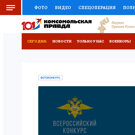
ФОТО
ВИДЕО
СПЕЦОПЕРАЦИЯ
ПОЛ
СОЦПОДДЕРЖКА
НАУКА
СПОРТ
КО
ВЫБОР ЭКСПЕРТОВ
ДОКТОР
ФИНАНС
СЕГОДНЯ:
НОВОСТИ
ТОЛЬКО У НАС
ВОЕНКОРЫ
КНИЖНАЯ ПОЛКА
ПРОГНОЗЫ НА СПОРТ
ИСПЫТАНО НА СЕБЕ
ПРЕСС-ЦЕНТР
НЕДВИЖИМОСТЬ
ТЕЛЕ
ФОТОКОНКУРС
РАДИО КП
РЕКЛАМА
ТЕСТЫ
НОВОЕ 