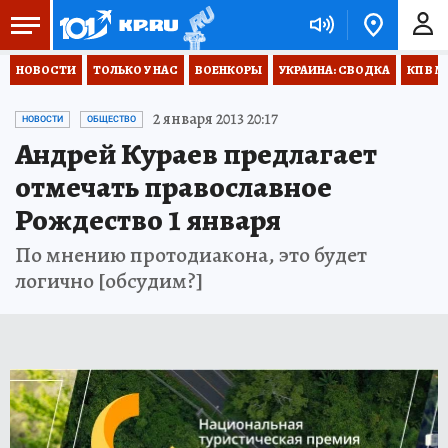
НОВОСТИ
ТОЛЬКО У НАС
ВОЕНКОРЫ
УКРАИНА: СВОДКА
КП В М
2 января 2013 20:17
НОВОСТИ
ОБЩЕСТВО
Андрей Кураев предлагает
отмечать православное
Рождество 1 января
По мнению протодиакона, это будет
логично [обсудим?]