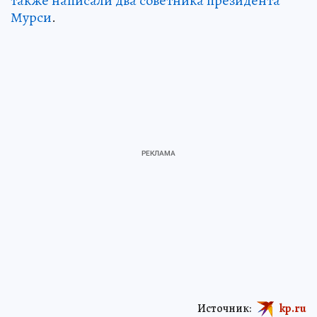
также написали два советника президента
Мурси
.
Источник:
kp.ru