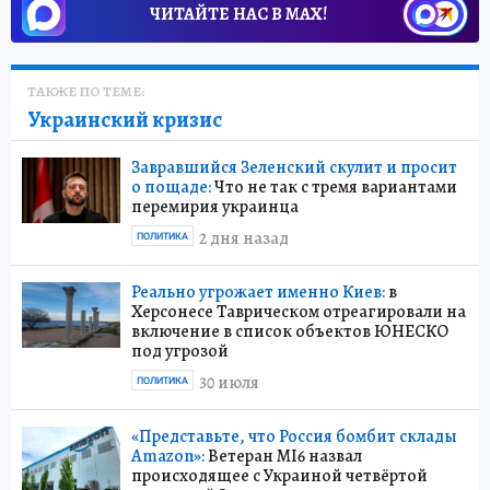
ЧИТАЙТЕ НАС В МАХ!
ТАКЖЕ ПО ТЕМЕ:
Украинский кризис
Завравшийся Зеленский скулит и просит
о пощаде:
Что не так с тремя вариантами
перемирия украинца
2 дня назад
ПОЛИТИКА
Реально угрожает именно Киев:
в
Херсонесе Таврическом отреагировали на
включение в список объектов ЮНЕСКО
под угрозой
30 июля
ПОЛИТИКА
«Представьте, что Россия бомбит склады
Amazon»:
Ветеран MI6 назвал
происходящее с Украиной четвёртой