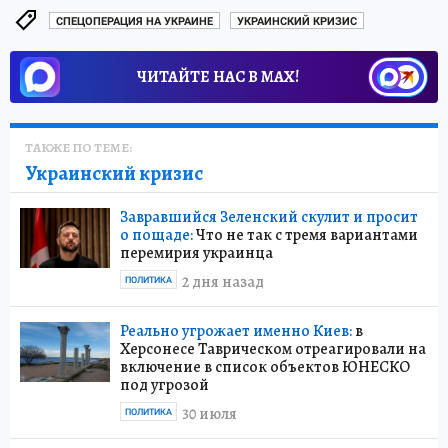
СПЕЦОПЕРАЦИЯ НА УКРАИНЕ
УКРАИНСКИЙ КРИЗИС
ЧИТАЙТЕ НАС В МАХ!
ТАКЖЕ ПО ТЕМЕ:
Украинский кризис
Завравшийся Зеленский скулит и просит
о пощаде:
Что не так с тремя вариантами
перемирия украинца
2 дня назад
ПОЛИТИКА
Реально угрожает именно Киев:
в
Херсонесе Таврическом отреагировали на
включение в список объектов ЮНЕСКО
под угрозой
30 июля
ПОЛИТИКА