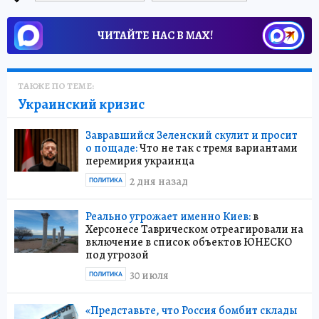
ЧИТАЙТЕ НАС В МАХ!
ТАКЖЕ ПО ТЕМЕ:
Украинский кризис
Завравшийся Зеленский скулит и просит
о пощаде:
Что не так с тремя вариантами
перемирия украинца
2 дня назад
ПОЛИТИКА
Реально угрожает именно Киев:
в
Херсонесе Таврическом отреагировали на
включение в список объектов ЮНЕСКО
под угрозой
30 июля
ПОЛИТИКА
«Представьте, что Россия бомбит склады