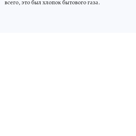
всего, это был хлопок бытового газа.
Жертвой пожара стал сотрудник кафе –
иностранец. Он отравился угарным газом,
сообщает агентство
ANSA
.