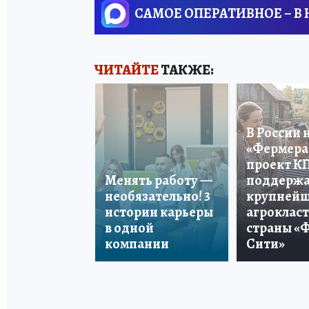
САМОЕ ОПЕРАТИВНОЕ – В
ЧИТАЙТЕ
ТАКЖЕ:
В России 
«Фермера 
проект К
Менять работу —
поддерж
необязательно! 3
крупней
истории карьеры
агроклас
в одной
страны «
компании
Сити»