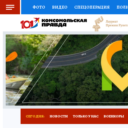
ФОТО
ВИДЕО
СПЕЦОПЕРАЦИЯ
ПОЛ
СОЦПОДДЕРЖКА
НАУКА
СПОРТ
КО
ВЫБОР ЭКСПЕРТОВ
ДОКТОР
ФИНАНС
КНИЖНАЯ ПОЛКА
ПРОГНОЗЫ НА СПОРТ
ПРЕСС-ЦЕНТР
НЕДВИЖИМОСТЬ
ТЕЛЕ
РАДИО КП
РЕКЛАМА
ТЕСТЫ
НОВОЕ 
СЕГОДНЯ:
НОВОСТИ
ТОЛЬКО У НАС
ВОЕНКОРЫ