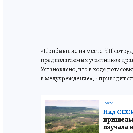
«Прибывшие на место ЧП сотруд
предполагаемых участников драки
Установлено, что в ходе потасов
в медучреждение», - приводит с
НАУКА
Над СССР
пришельце
изучала 