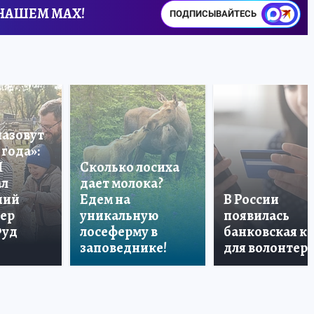
 НАШЕМ MAX!
ПОДПИСЫВАЙТЕСЬ
назовут
года»:
П
Сколько лосиха
ал
дает молока?
ший
Едем на
В России
тер
уникальную
появилась
Фуд
лосеферму в
банковская к
заповеднике!
для волонтер