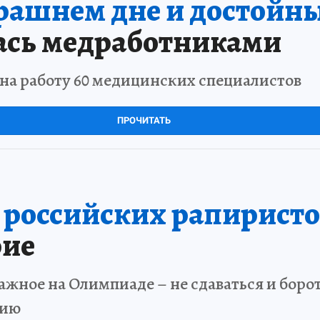
трашнем дне и достойны
ась медработниками
на работу 60 медицинских специалистов
ПРОЧИТАТЬ
е российских рапиристо
рие
ажное на Олимпиаде – не сдаваться и боро
нию