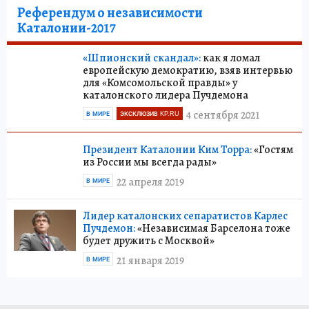
Референдум о независимости
Каталонии-2017
«Шпионский скандал»:
как я ломал
европейскую демократию, взяв интервью
для «Комсомольской правды» у
каталонского лидера Пучдемона
4 сентября 2021
В МИРЕ
ЭКСКЛЮЗИВ KP.RU
Президент Каталонии Ким Торра:
«Гостям
из России мы всегда рады»
22 апреля 2019
В МИРЕ
Лидер каталонских сепаратистов Карлес
Пучдемон:
«Независимая Барселона тоже
будет дружить с Москвой»
21 января 2019
В МИРЕ