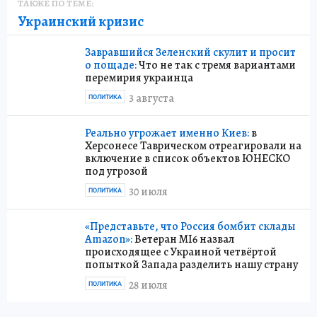
ТАКЖЕ ПО ТЕМЕ:
Украинский кризис
Завравшийся Зеленский скулит и просит
о пощаде:
Что не так с тремя вариантами
перемирия украинца
3 августа
ПОЛИТИКА
Реально угрожает именно Киев:
в
Херсонесе Таврическом отреагировали на
включение в список объектов ЮНЕСКО
под угрозой
30 июля
ПОЛИТИКА
«Представьте, что Россия бомбит склады
Amazon»:
Ветеран MI6 назвал
происходящее с Украиной четвёртой
попыткой Запада разделить нашу страну
28 июля
ПОЛИТИКА