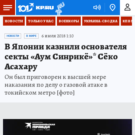
НОВОСТИ
ТОЛЬКО У НАС
ВОЕНКОРЫ
УКРАИНА: СВОДКА
КП В М
6 июля 2018 1:10
НОВОСТИ
В МИРЕ
В Японии казнили основателя
секты «Аум Синрикё»* Сёко
Асахару
Он был приговорен к высшей мере
наказания по делу о газовой атаке в
токийском метро [фото]