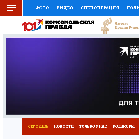
ФОТО
ВИДЕО
СПЕЦОПЕРАЦИЯ
ПОЛ
СОЦПОДДЕРЖКА
НАУКА
СПОРТ
КО
ВЫБОР ЭКСПЕРТОВ
ДОКТОР
ФИНАНС
КНИЖНАЯ ПОЛКА
ПРОГНОЗЫ НА СПОРТ
ПРЕСС-ЦЕНТР
НЕДВИЖИМОСТЬ
ТЕЛЕ
РАДИО КП
РЕКЛАМА
ТЕСТЫ
НОВОЕ 
СЕГОДНЯ:
НОВОСТИ
ТОЛЬКО У НАС
ВОЕНКОРЫ