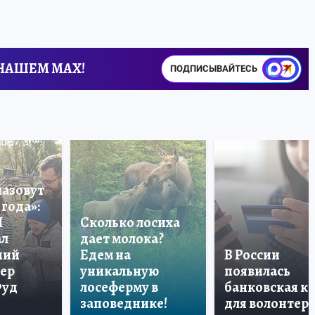
 НАШЕМ MAX!
ПОДПИСЫВАЙТЕСЬ
назовут
года»:
П
Сколько лосиха
ал
дает молока?
ший
Едем на
В России
тер
уникальную
появилась
Фуд
лосеферму в
банковская к
заповеднике!
для волонтер