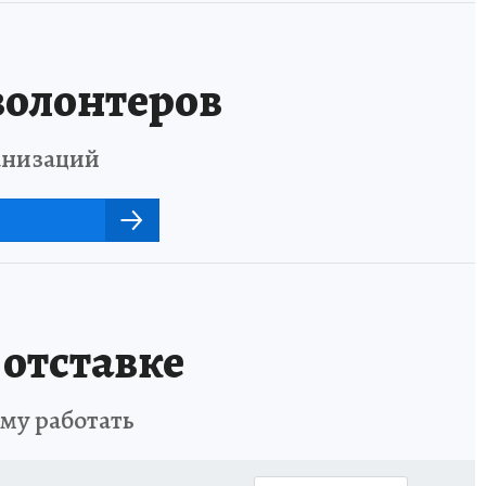
волонтеров
анизаций
отставке
ему работать