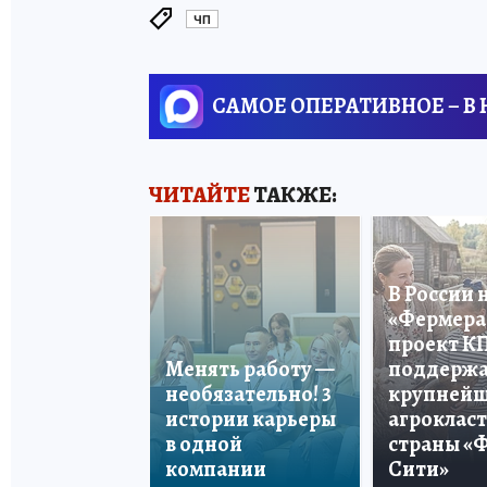
ЧП
САМОЕ ОПЕРАТИВНОЕ – В
ЧИТАЙТЕ
ТАКЖЕ:
В России 
«Фермера 
проект К
Менять работу —
поддерж
необязательно! 3
крупней
истории карьеры
агроклас
в одной
страны «
компании
Сити»