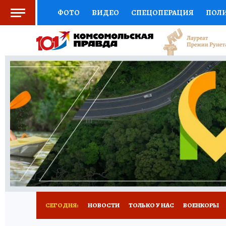
ФОТО
ВИДЕО
СПЕЦОПЕРАЦИЯ
ПОЛ
СОЦПОДДЕРЖКА
НАУКА
СПОРТ
КО
ВЫБОР ЭКСПЕРТОВ
ДОКТОР
ФИНАНС
КНИЖНАЯ ПОЛКА
ПРОГНОЗЫ НА СПОРТ
ПРЕСС-ЦЕНТР
НЕДВИЖИМОСТЬ
ТЕЛЕ
РАДИО КП
РЕКЛАМА
ТЕСТЫ
НОВОЕ 
СЕГОДНЯ:
НОВОСТИ
ТОЛЬКО У НАС
ВОЕНКОРЫ