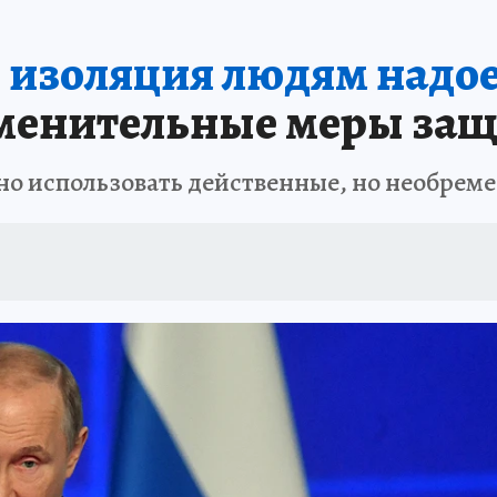
е изоляция людям надо
менительные меры за
жно использовать действенные, но необре