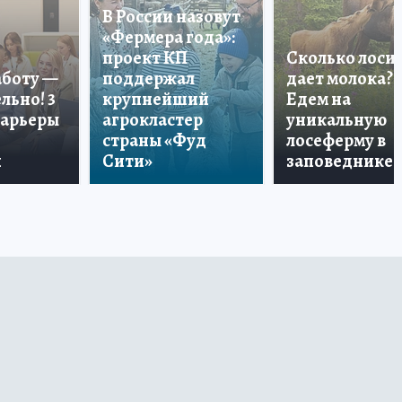
В России назовут
«Фермера года»:
проект КП
Сколько лоси
аботу —
поддержал
дает молока?
льно! 3
крупнейший
Едем на
карьеры
агрокластер
уникальную
страны «Фуд
лосеферму в
и
Сити»
заповеднике!