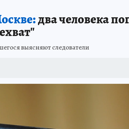
оскве:
два человека пог
ехват"
вшегося выясняют следователи