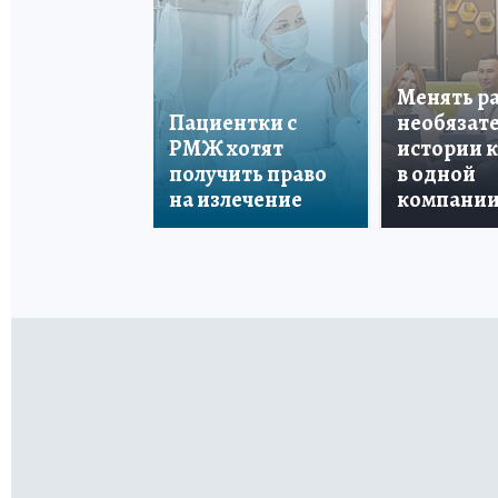
Менять р
Пациентки с
необязате
РМЖ хотят
истории 
получить право
в одной
на излечение
компани