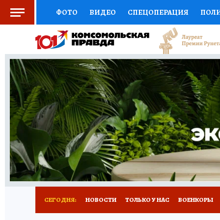
ФОТО
ВИДЕО
СПЕЦОПЕРАЦИЯ
ПОЛ
СОЦПОДДЕРЖКА
НАУКА
СПОРТ
КО
ВЫБОР ЭКСПЕРТОВ
ДОКТОР
ФИНАНС
КНИЖНАЯ ПОЛКА
ПРОГНОЗЫ НА СПОРТ
ПРЕСС-ЦЕНТР
НЕДВИЖИМОСТЬ
ТЕЛЕ
РАДИО КП
РЕКЛАМА
ТЕСТЫ
НОВОЕ 
СЕГОДНЯ:
НОВОСТИ
ТОЛЬКО У НАС
ВОЕНКОРЫ