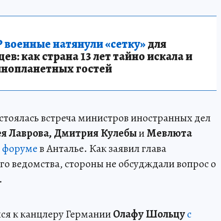
 военные натянули «сетку»
для
в: как страна 13 лет тайно искала и
инопланетных гостей
остоялась встреча министров иностранных дел
ея Лаврова, Дмитрия Кулебы
и
Мевлюта
 форуме
в Анталье. Как заявил глава
о ведомства, стороны не обсудждали вопрос о
.
лся к канцлеру Германии
Олафу Шольцу
с