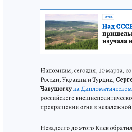
НАУКА
Над СССР
пришельце
изучала 
Напомним, сегодня, 10 марта, с
России, Украины и Турции,
Серг
Чавушоглу
на Дипломатическом
российского внешнеполитическог
прекращении огня в незалежной
Незадолго до этого Киев обрати