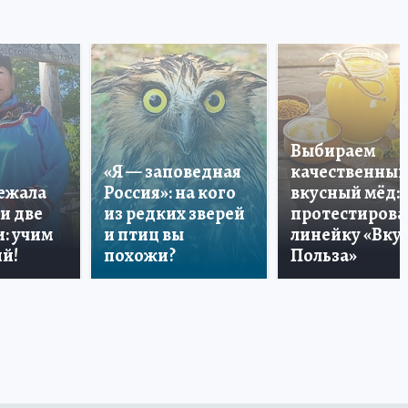
Выбираем
«Я — заповедная
качественный
лежала
Россия»: на кого
вкусный мёд:
и две
из редких зверей
протестирова
: учим
и птиц вы
линейку «Вкус
й!
похожи?
Польза»