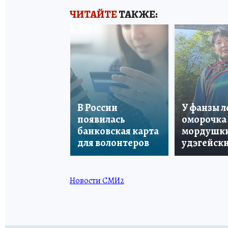
ЧИТАЙТЕ
ТАКЖЕ:
В России
У фанзы 
появилась
оморочка 
банковская карта
мордушки
для волонтеров
удэгейски
Новости СМИ2