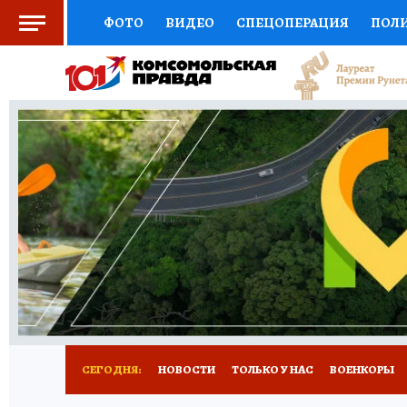
ФОТО
ВИДЕО
СПЕЦОПЕРАЦИЯ
ПОЛ
СОЦПОДДЕРЖКА
НАУКА
СПОРТ
КО
ВЫБОР ЭКСПЕРТОВ
ДОКТОР
ФИНАНС
КНИЖНАЯ ПОЛКА
ПРОГНОЗЫ НА СПОРТ
ПРЕСС-ЦЕНТР
НЕДВИЖИМОСТЬ
ТЕЛЕ
РАДИО КП
РЕКЛАМА
ТЕСТЫ
НОВОЕ 
СЕГОДНЯ:
НОВОСТИ
ТОЛЬКО У НАС
ВОЕНКОРЫ